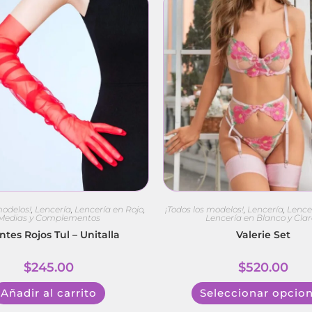
modelos!
,
Lencería
,
Lencería en Rojo
,
¡Todos los modelos!
,
Lencería
,
Lence
Medias y Complementos
Lencería en Blanco y Clar
tes Rojos Tul – Unitalla
Valerie Set
$
245.00
$
520.00
Añadir al carrito
Seleccionar opcio