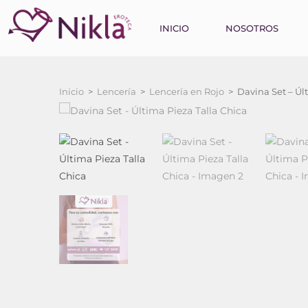
INICIO
NOSOTROS
Inicio
>
Lencería
>
Lencería en Rojo
>
Davina Set – Úl