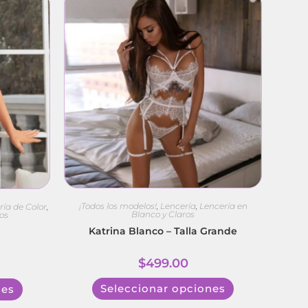
¡Todos los modelos!
,
Lencería
,
Lencería en
ría de Color
,
Blanco y Claros
os
Katrina Blanco – Talla Grande
$
499.00
Seleccionar opciones
nes