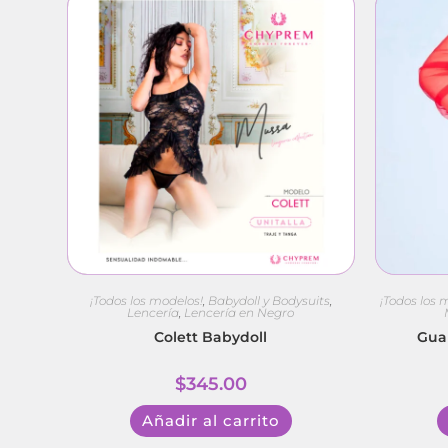
¡Todos los modelos!
,
Babydoll y Bodysuits
,
¡Todos los 
Lencería
,
Lencería en Negro
Colett Babydoll
Guan
$
345.00
Añadir al carrito