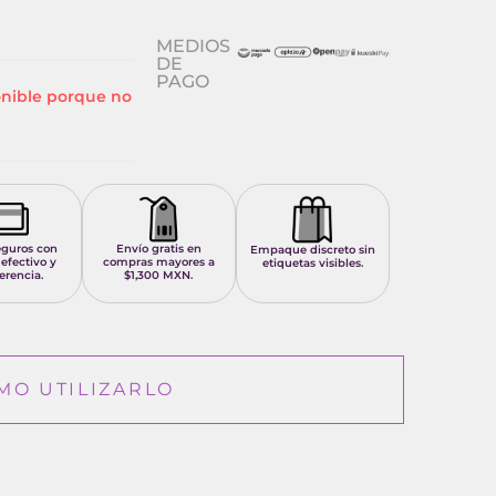
MEDIOS
DE
PAGO
onible porque no
eguros con
Envío gratis en
Empaque discreto sin
 efectivo y
compras mayores a
etiquetas visibles.
erencia.
$1,300 MXN.
MO UTILIZARLO