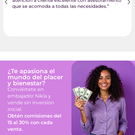
atención a cliente excelente con asesoramiento
que se acomoda a todas las necesidades.”
¿Te apasiona el
mundo del placer
y bienestar?
Conviértete en
embajador Nikla y
vende sin inversión
inicial.
Obtén comisiones del
15 al 30% con cada
venta.