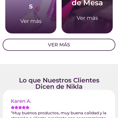
de Mesa
de Mesa
s
s
Ver más
Ver más
Ver más
Ver más
VER MÁS
Lo que Nuestros Clientes
Dicen de Nikla
Karen A.





“Muy buenos productos, muy buena calidad y la