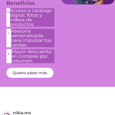
Beneficios
Acceso a catálogo
digital, fotos y
videos de
productos.
Asesoría
personalizada
para impulsar tus
ventas.
Mayor descuento
en compras por
volumen.
Quiero saber más
nikla.mx