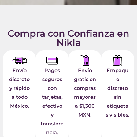
Compra con Confianza en
Nikla
Envío
Pagos
Envío
Empaqu
discreto
seguros
gratis en
e
y rápido
con
compras
discreto
a todo
tarjetas,
mayores
sin
México.
efectivo
a $1,300
etiqueta
y
MXN.
s visibles.
transfere
ncia.