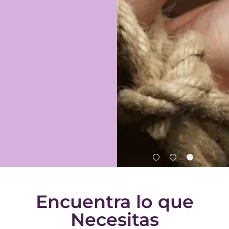
o
Carteler
Taller
Encuentra lo que
d
a del
de
Necesitas