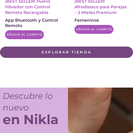
¡BEST SELLER! Huevo
¡BEST SELLER!
Vibrador con Control
Afrodisiaco para Parejas
Remoto Recargable
– 2 Mieles Premium
App Bluetooth y Control
Femeninos
Remoto
AÑADIR AL CARRITO
AÑADIR AL CARRITO
EXPLORAR TIENDA
Descubre lo
nuevo
en Nikla