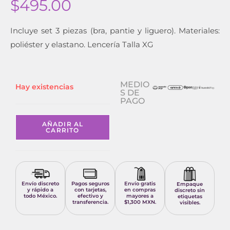
$
495.00
Incluye set 3 piezas (bra, pantie y liguero). Materiales:
poliéster y elastano. Lencería Talla XG
MEDIO
Hay existencias
S DE
PAGO
AÑADIR AL
CARRITO
Envío discreto
Pagos seguros
Envío gratis
Empaque
y rápido a
con tarjetas,
en compras
discreto sin
todo México.
efectivo y
mayores a
etiquetas
transferencia.
$1,300 MXN.
visibles.