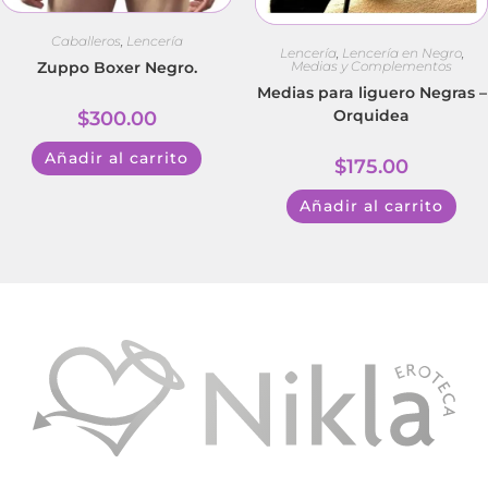
Caballeros
,
Lencería
Lencería
,
Lencería en Negro
,
Medias y Complementos
Zuppo Boxer Negro.
Medias para liguero Negras –
Orquidea
$
300.00
Añadir al carrito
$
175.00
Añadir al carrito