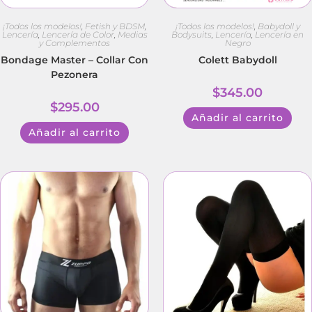
¡Todos los modelos!
,
Fetish y BDSM
,
¡Todos los modelos!
,
Babydoll y
Lencería
,
Lencería de Color
,
Medias
Bodysuits
,
Lencería
,
Lencería en
y Complementos
Negro
Bondage Master – Collar Con
Colett Babydoll
Pezonera
$
345.00
$
295.00
Añadir al carrito
Añadir al carrito