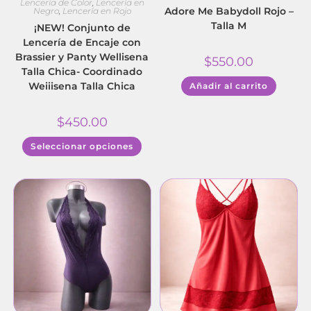
Lencería de Color
,
Lencería en
Adore Me Babydoll Rojo –
Negro
,
Lencería en Rojo
Talla M
¡NEW! Conjunto de
Lencería de Encaje con
Brassier y Panty Wellisena
$
550.00
Talla Chica- Coordinado
Weiiisena Talla Chica
Añadir al carrito
$
450.00
Seleccionar opciones