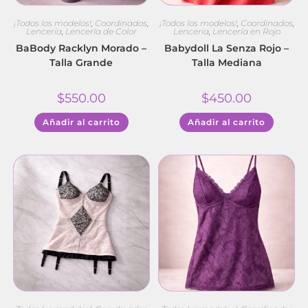
¡Todos los modelos!
,
Coordinados
,
¡Todos los modelos!
,
Coordinados
,
Lencería
,
Lencería de Color
Lencería
,
Lencería en Rojo
BaBody Racklyn Morado –
Babydoll La Senza Rojo –
Talla Grande
Talla Mediana
$
550.00
$
450.00
Añadir al carrito
Añadir al carrito