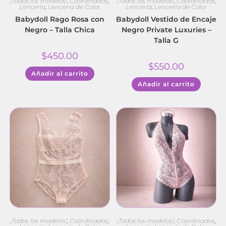
¡Todos los modelos!
,
Coordinados
,
¡Todos los modelos!
,
Coordinados
,
Lencería
,
Lencería de Color
Lencería
,
Lencería de Color
Babydoll Rago Rosa con
Babydoll Vestido de Encaje
Negro – Talla Chica
Negro Private Luxuries –
Talla G
$
450.00
$
550.00
Añadir al carrito
Añadir al carrito
¡Todos los modelos!
,
Coordinados
,
¡Todos los modelos!
,
Coordinados
,