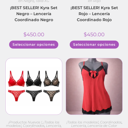
en Negro
,
Talla XG
en Rojo
¡BEST SELLER! Kyra Set
¡BEST SELLER! Kyra Set
Negro – Lencería
Rojo – Lencería
Coordinado Negro
Coordinado Rojo
$
450.00
$
450.00
Seleccionar opciones
Seleccionar opciones
¡Productos Nuevos !
,
¡Todos los
¡Todos los modelos!
,
Coordinados
,
modelos!
,
Coordinados
,
Lencería
,
Lencería
,
Lencería de Color