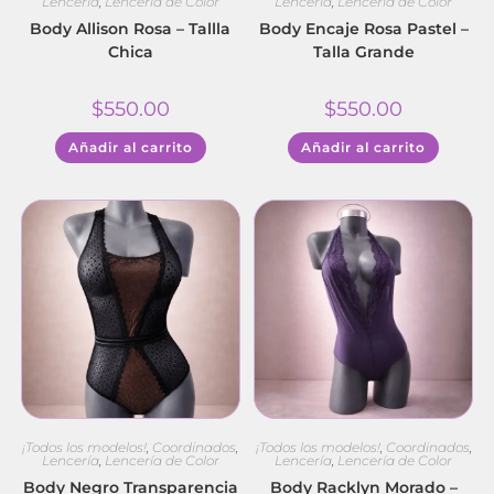
Lencería
,
Lencería de Color
Lencería
,
Lencería de Color
Body Allison Rosa – Tallla
Body Encaje Rosa Pastel –
Chica
Talla Grande
$
550.00
$
550.00
Añadir al carrito
Añadir al carrito
¡Todos los modelos!
,
Coordinados
,
¡Todos los modelos!
,
Coordinados
,
Lencería
,
Lencería de Color
Lencería
,
Lencería de Color
Body Negro Transparencia
Body Racklyn Morado –