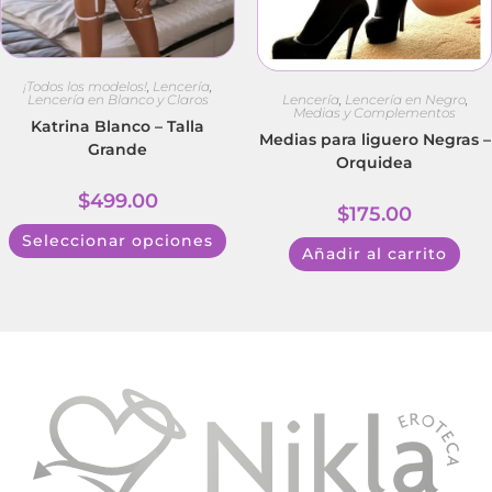
¡Todos los modelos!
,
Lencería
,
Lencería
,
Lencería en Negro
,
Lencería en Blanco y Claros
Medias y Complementos
Katrina Blanco – Talla
Medias para liguero Negras –
Grande
Orquidea
$
499.00
$
175.00
Seleccionar opciones
Añadir al carrito