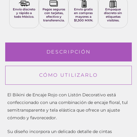
Envío discreto
Pagos seguros
Envío gratis
Empaque
y rápido a
con tarjetas,
en compras
discreto sin
todo México.
efectivo y
mayores a
etiquetas
transferencia.
$1,300 MXN.
visibles.
DESCRIPCIÓN
CÓMO UTILIZARLO
El Bikini de Encaje Rojo con Listón Decorativo está
confeccionado con una combinación de encaje floral, tul
semitransparente y tela elástica que ofrece un ajuste
cómodo y favorecedor.
Su diseño incorpora un delicado detalle de cintas