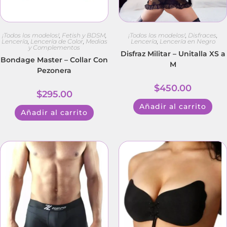
¡Todos los modelos!
,
Fetish y BDSM
,
¡Todos los modelos!
,
Disfraces
,
Lencería
,
Lencería de Color
,
Medias
Lencería
,
Lencería en Negro
y Complementos
Disfraz Militar – Unitalla XS a
Bondage Master – Collar Con
M
Pezonera
$
450.00
$
295.00
Añadir al carrito
Añadir al carrito