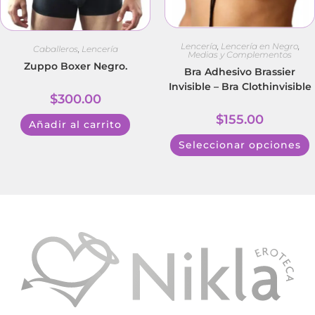
Lencería
,
Lencería en Negro
,
Caballeros
,
Lencería
Medias y Complementos
Zuppo Boxer Negro.
Bra Adhesivo Brassier
Invisible – Bra Clothinvisible
$
300.00
$
155.00
Añadir al carrito
Seleccionar opciones