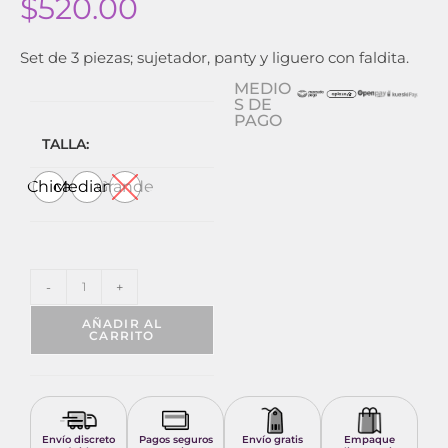
$
520.00
Set de 3 piezas; sujetador, panty y liguero con faldita.
MEDIO
S DE
PAGO
TALLA:
Chica
Mediana
Grande
-
+
AÑADIR AL
CARRITO
Envío discreto
Pagos seguros
Envío gratis
Empaque