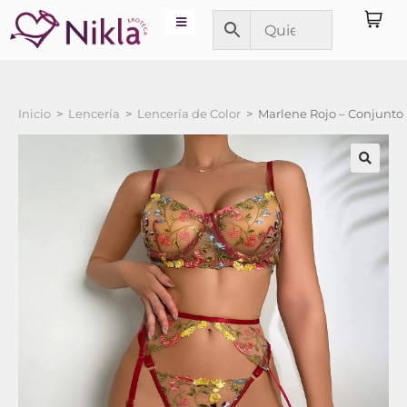
Inicio
>
Lencería
>
Lencería de Color
>
Marlene Rojo – Conjunto 