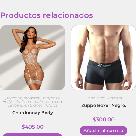
Productos relacionados
¡Todos los modelos!
,
Babydoll y
Caballeros
,
Lencería
Bodysuits
,
Coordinados
,
Lencería
,
Zuppo Boxer Negro.
Lencería en Blanco y Claros
Chardonnay Body
$
300.00
$
495.00
Añadir al carrito