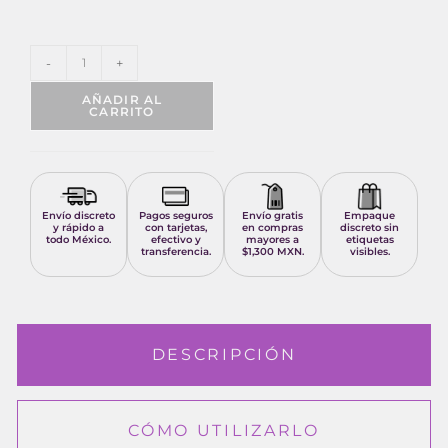
-
+
AÑADIR AL
CARRITO
Envío discreto
Pagos seguros
Envío gratis
Empaque
y rápido a
con tarjetas,
en compras
discreto sin
todo México.
efectivo y
mayores a
etiquetas
transferencia.
$1,300 MXN.
visibles.
DESCRIPCIÓN
CÓMO UTILIZARLO