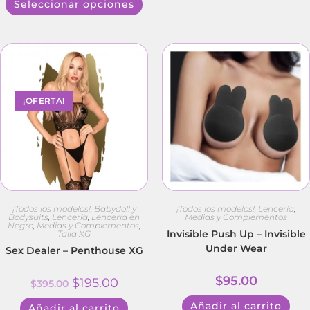
Seleccionar opciones
¡OFERTA!
¡Todos los modelos!
,
Babydoll y
¡Todos los modelos!
,
Lencería
,
Bodysuits
,
Lencería
,
Lencería en
Medias y Complementos
Negro
,
Medias y Complementos
,
Invisible Push Up – Invisible
Talla XG
Under Wear
Sex Dealer – Penthouse XG
$
95.00
$
195.00
$
395.00
Añadir al carrito
Añadir al carrito