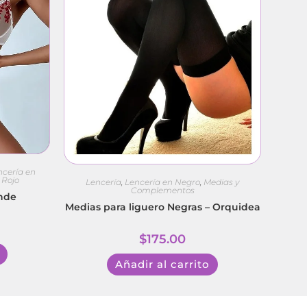
ncería en
 Rojo
Lencería
,
Lencería en Negro
,
Medias y
Complementos
ande
Medias para liguero Negras – Orquidea
$
175.00
Añadir al carrito