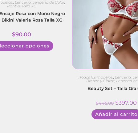
modelos!
,
Lencería
,
Lencería de Color
,
Pantys
,
Talla XG
 Encaje Rosa con Moño Negro
- Bikini Valeria Rosa Talla XG
$
90.00
leccionar opciones
¡Todos los modelos!
,
Lencería
,
Le
Blanco y Claros
,
Lencería en
Beauty Set – Talla Gr
$
397.00
$
445.00
Añadir al carrito