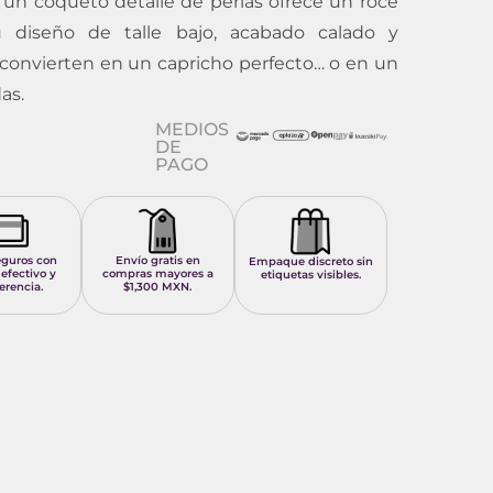
un coqueto detalle de perlas ofrece un roce
u diseño de talle bajo, acabado calado y
a convierten en un capricho perfecto… o en un
as.
MEDIOS
DE
PAGO
eguros con
Envío gratis en
Empaque discreto sin
 efectivo y
compras mayores a
etiquetas visibles.
erencia.
$1,300 MXN.