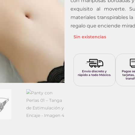
con mariposas bordadas y 
exquisito al moverte. S
materiales transpirables l
regalo que enciende mirad
Sin existencias
Envío discreto y
Pagos s
rápido a todo México.
tarjetas,
transf