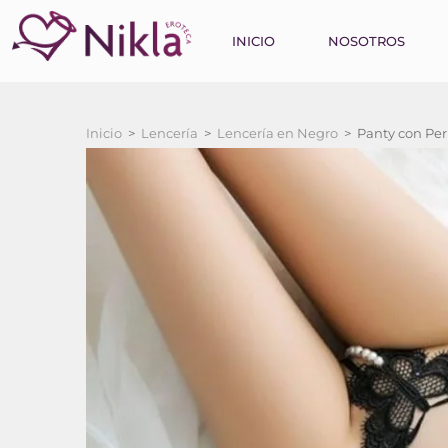
INICIO
NOSOTROS
Inicio
>
Lencería
>
Lencería en Negro
>
Panty con Per