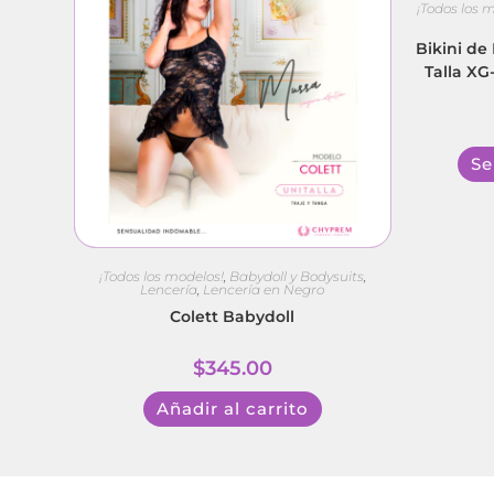
¡Todos los 
Bikini de
Talla XG
Se
¡Todos los modelos!
,
Babydoll y Bodysuits
,
Lencería
,
Lencería en Negro
Colett Babydoll
$
345.00
Añadir al carrito