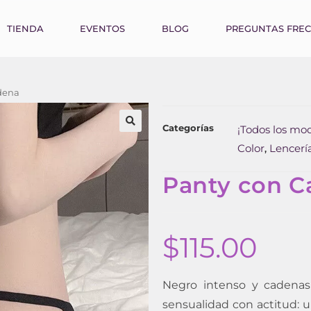
TIENDA
EVENTOS
BLOG
PREGUNTAS FRE
dena
Categorías
¡Todos los mod
Color
Lencerí
,
Panty con C
$
115.00
Negro intenso y cadenas
sensualidad con actitud: 