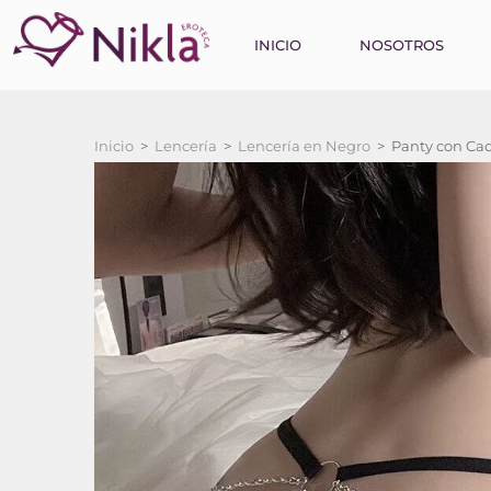
INICIO
NOSOTROS
Inicio
>
Lencería
>
Lencería en Negro
>
Panty con Ca