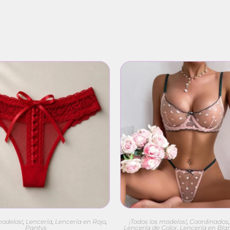
¡Todos los modelos!
,
Coordinados
modelos!
,
Lencería
,
Lencería en Rojo
,
Lencería de Color
,
Lencería en Blan
Pantys