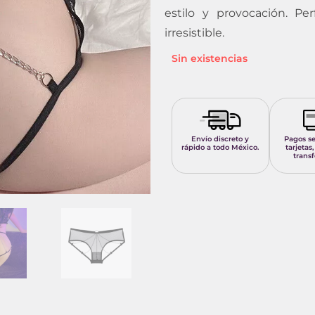
estilo y provocación. Pe
irresistible.
Sin existencias
Envío discreto y
Pagos s
rápido a todo México.
tarjetas,
transf