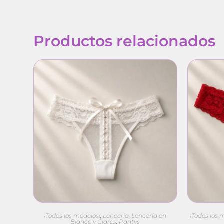
Productos relacionados
¡Todos los modelos!
,
Lencería
,
Lencería en
¡Todos los 
Blanco y Claros
,
Pantys