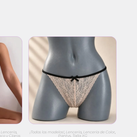
,
Lencería
,
¡Todos los modelos!
,
Lencería
,
Lencería de Color
,
co y Claros
Pantys
,
Talla XG