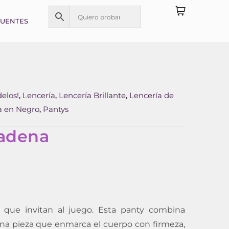
CUENTES
elos!
Lencería
Lencería Brillante
Lencería de
,
,
,
a en Negro
Pantys
,
adena
 que invitan al juego. Esta panty combina
una pieza que enmarca el cuerpo con firmeza,