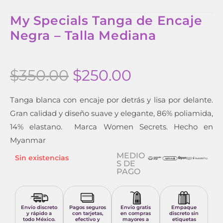
My Specials Tanga de Encaje
Negra – Talla Mediana
$
350.00
$
250.00
Tanga blanca con encaje por detrás y lisa por delante.
Gran calidad y diseño suave y elegante, 86% poliamida,
14% elastano. Marca Women Secrets. Hecho en
Myanmar
MEDIO
Sin existencias
S DE
PAGO
Envío discreto
Pagos seguros
Envío gratis
Empaque
y rápido a
con tarjetas,
en compras
discreto sin
todo México.
efectivo y
mayores a
etiquetas