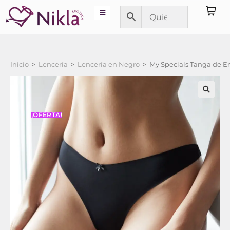
Inicio
>
Lencería
>
Lencería en Negro
>
My Specials Tanga de E
¡OFERTA!