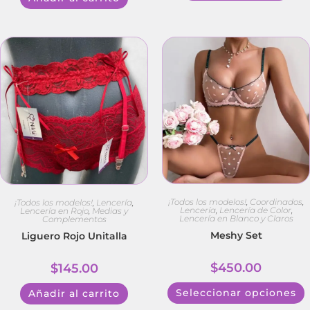
¡Todos los modelos!
,
Coordinados
,
¡Todos los modelos!
,
Lencería
,
Lencería
,
Lencería de Color
,
Lencería en Rojo
,
Medias y
Lencería en Blanco y Claros
Complementos
Meshy Set
Liguero Rojo Unitalla
$
450.00
$
145.00
Seleccionar opciones
Añadir al carrito