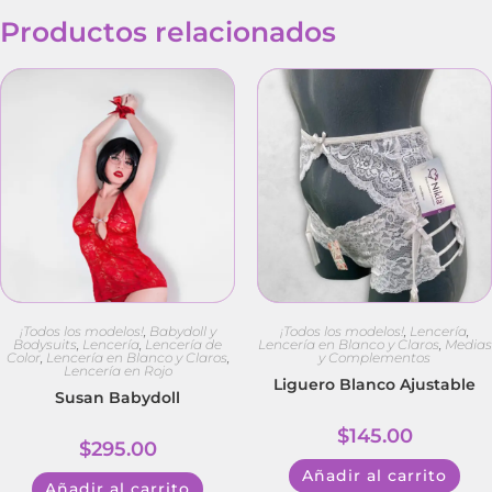
Productos relacionados
¡Todos los modelos!
,
Babydoll y
¡Todos los modelos!
,
Lencería
,
Bodysuits
,
Lencería
,
Lencería de
Lencería en Blanco y Claros
,
Medias
Color
,
Lencería en Blanco y Claros
,
y Complementos
Lencería en Rojo
Liguero Blanco Ajustable
Susan Babydoll
$
145.00
$
295.00
Añadir al carrito
Añadir al carrito