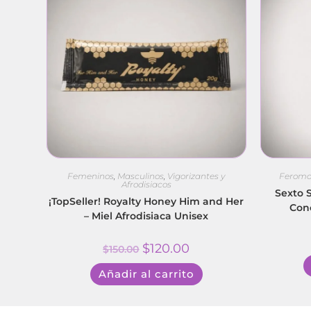
Femeninos
,
Masculinos
,
Vigorizantes y
Ferom
Afrodisiacos
Sexto 
¡TopSeller! Royalty Honey Him and Her
Con
– Miel Afrodisiaca Unisex
$
120.00
$
150.00
Añadir al carrito