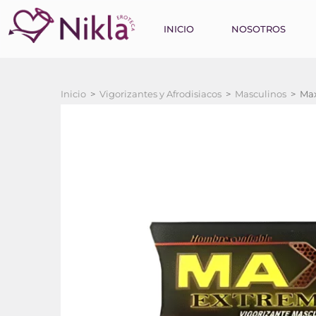
INICIO
NOSOTROS
Inicio
>
Vigorizantes y Afrodisiacos
>
Masculinos
>
Ma