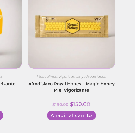
os
Masculinos
,
Vigorizantes y Afrodisiacos
orizante
Afrodisiaco Royal Honey – Magic Honey
Miel Vigorizante
$
150.00
$
190.00
Añadir al carrito