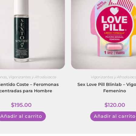
onas
,
Vigorizantes y Afrodisiacos
Vigorizantes y Afrodisiac
Sentido Coste – Feromonas
Sex Love Pill Blinlab – Vig
centradas para Hombre
Femenino
$
195.00
$
120.00
Añadir al carrito
Añadir al carrito