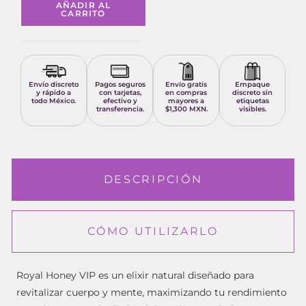
AÑADIR AL
CARRITO
Envío discreto
Pagos seguros
Envío gratis
Empaque
y rápido a
con tarjetas,
en compras
discreto sin
todo México.
efectivo y
mayores a
etiquetas
transferencia.
$1,300 MXN.
visibles.
DESCRIPCIÓN
CÓMO UTILIZARLO
Royal Honey VIP es un elixir natural diseñado para
revitalizar cuerpo y mente, maximizando tu rendimiento