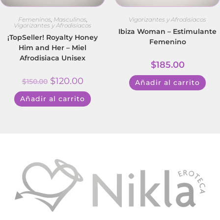
Femeninos
,
Masculinos
,
Vigorizantes y Afrodisiacos
Vigorizantes y Afrodisiacos
Ibiza Woman – Estimulante
¡TopSeller! Royalty Honey
Femenino
Him and Her – Miel
Afrodisiaca Unisex
$
185.00
$
120.00
$
150.00
Añadir al carrito
Añadir al carrito