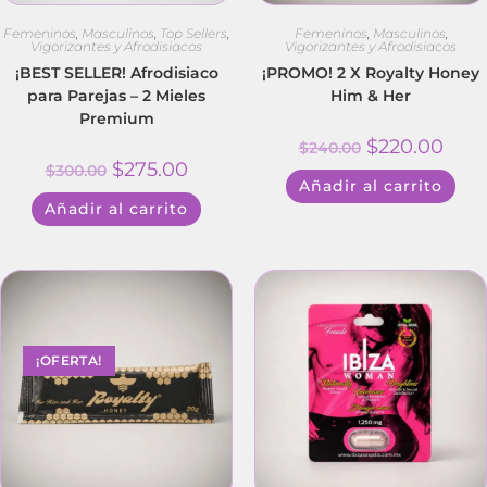
Femeninos
,
Masculinos
,
Top Sellers
,
Femeninos
,
Masculinos
,
Vigorizantes y Afrodisiacos
Vigorizantes y Afrodisiacos
¡BEST SELLER! Afrodisiaco
¡PROMO! 2 X Royalty Honey
para Parejas – 2 Mieles
Him & Her
Premium
$
220.00
$
240.00
$
275.00
$
300.00
Añadir al carrito
Añadir al carrito
¡OFERTA!