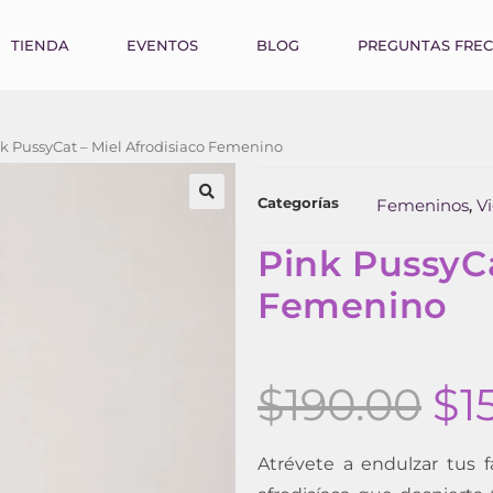
TIENDA
EVENTOS
BLOG
PREGUNTAS FRE
k PussyCat – Miel Afrodisiaco Femenino
Categorías
Femeninos
Vi
,
Pink PussyCa
Femenino
$
190.00
$
1
Atrévete a endulzar tus 