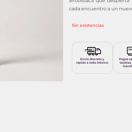
afrodisíaca que despierta 
cada encuentro a un nuevo 
Sin existencias
Envío discreto y
Pagos s
rápido a todo México.
tarjetas,
transf