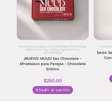
¡Productos Nuevos !
,
Comestibles
,
Femeninos
,
Ferom
Masculinos
,
Top Sellers
,
Vigorizantes y
Sexto S
Afrodisiacos
Con
¡NUEVO! MUUD Sex Chocolate –
Afrodisiaco para Parejas – Chocolate
Erótico
$
250.00
Añadir al carrito