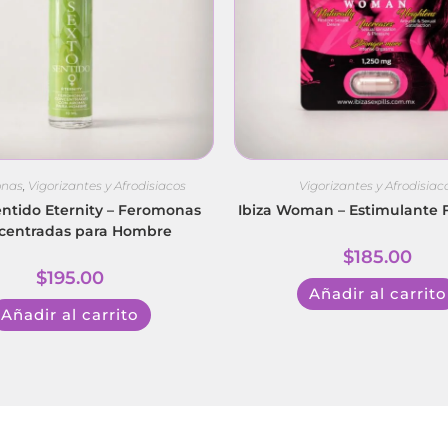
onas
,
Vigorizantes y Afrodisiacos
Vigorizantes y Afrodisiac
entido Eternity – Feromonas
Ibiza Woman – Estimulante
centradas para Hombre
$
185.00
$
195.00
Añadir al carrito
Añadir al carrito