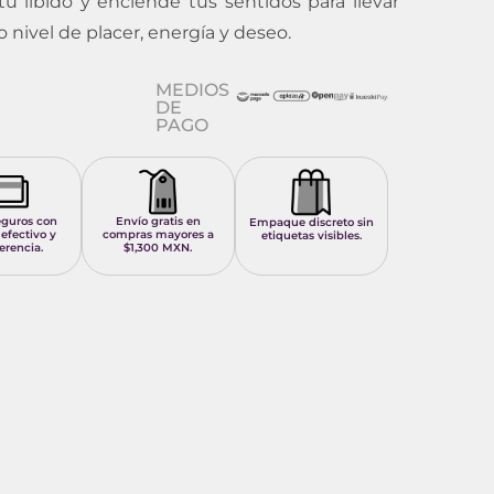
tu libido y enciende tus sentidos para llevar
nivel de placer, energía y deseo.
MEDIOS
DE
PAGO
eguros con
Envío gratis en
Empaque discreto sin
 efectivo y
compras mayores a
etiquetas visibles.
erencia.
$1,300 MXN.