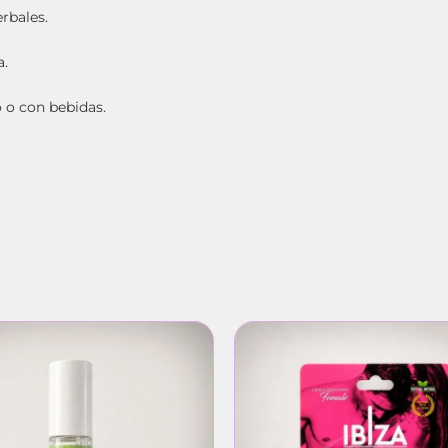
rbales.
a.
o o con bebidas.