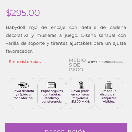
$
295.00
Babydoll rojo de encaje con detalle de cadena
decorativa y musleras a juego. Diseño sensual con
varilla de soporte y tirantes ajustables para un ajuste
favorecedor.
MEDIO
Sin existencias
S DE
PAGO
Envío discreto
Pagos seguros
Envío gratis
Empaque
y rápido a
con tarjetas,
en compras
discreto sin
todo México.
efectivo y
mayores a
etiquetas
transferencia.
$1,300 MXN.
visibles.
DESCRIPCIÓN