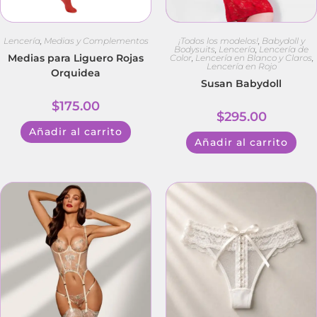
Lencería
,
Medias y Complementos
¡Todos los modelos!
,
Babydoll y
Bodysuits
,
Lencería
,
Lencería de
Medias para Liguero Rojas
Color
,
Lencería en Blanco y Claros
,
Lencería en Rojo
Orquidea
Susan Babydoll
$
175.00
$
295.00
Añadir al carrito
Añadir al carrito