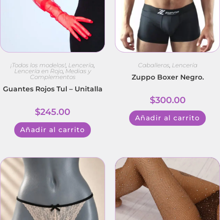
¡Todos los modelos!
,
Lencería
,
Caballeros
,
Lencería
Lencería en Rojo
,
Medias y
Zuppo Boxer Negro.
Complementos
Guantes Rojos Tul – Unitalla
$
300.00
$
245.00
Añadir al carrito
Añadir al carrito