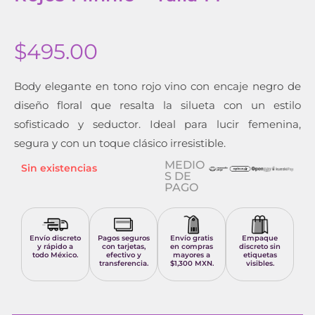
$
495.00
Body elegante en tono rojo vino con encaje negro de
diseño floral que resalta la silueta con un estilo
sofisticado y seductor. Ideal para lucir femenina,
segura y con un toque clásico irresistible.
MEDIO
Sin existencias
S DE
PAGO
Envío discreto
Pagos seguros
Envío gratis
Empaque
y rápido a
con tarjetas,
en compras
discreto sin
todo México.
efectivo y
mayores a
etiquetas
transferencia.
$1,300 MXN.
visibles.