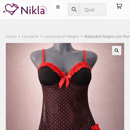
Inicio
>
Lencería
>
Lencería en Negro
>
Babydoll Negro con Punt