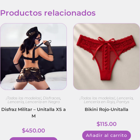
Productos relacionados
¡Todos los modelos!
,
Disfraces
,
¡Todos los modelos!
,
Lencería
,
Lencería
,
Lencería en Negro
Lencería en Rojo
,
Pantys
Disfraz Militar – Unitalla XS a
Bikini Rojo-Unitalla
M
$
115.00
$
450.00
Añadir al carrito