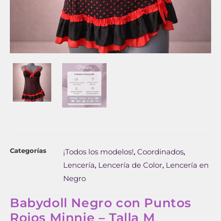
Categorías
¡Todos los modelos!
Coordinados
,
,
Lencería
Lencería de Color
Lencería en
,
,
Negro
Babydoll Negro con Puntos
Rojos Minnie – Talla M