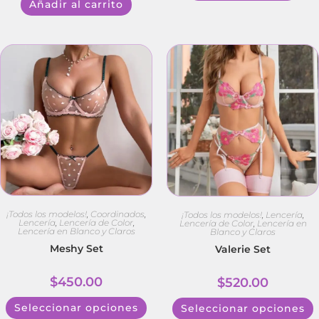
Añadir al carrito
¡Todos los modelos!
,
Coordinados
,
¡Todos los modelos!
,
Lencería
,
Lencería
,
Lencería de Color
,
Lencería de Color
,
Lencería en
Lencería en Blanco y Claros
Blanco y Claros
Meshy Set
Valerie Set
$
450.00
$
520.00
Seleccionar opciones
Seleccionar opciones