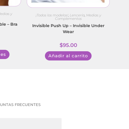
edias y
¡Todos los modelos!
,
Lencería
,
Medias y
Complementos
ble – Bra
Invisible Push Up – Invisible Under
Wear
$
95.00
nes
Añadir al carrito
UNTAS FRECUENTES