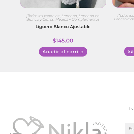
¡Todos lo
¡Todos los modelos!
,
Lencería
,
Lencería en
Lencería d
Blanco y Claros
,
Medias y Complementos
Liguero Blanco Ajustable
$
145.00
Se
Añadir al carrito
IN