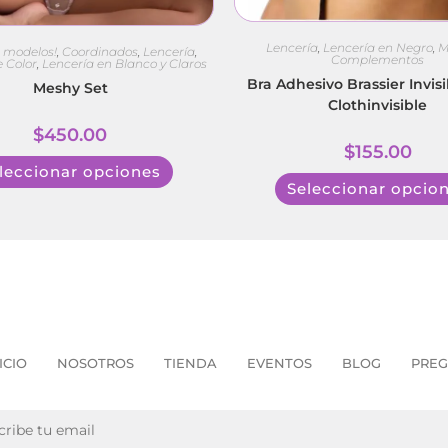
Lencería
,
Lencería en Negro
,
M
s modelos!
,
Coordinados
,
Lencería
,
Complementos
e Color
,
Lencería en Blanco y Claros
Bra Adhesivo Brassier Invisi
Meshy Set
Clothinvisible
$
450.00
$
155.00
leccionar opciones
Seleccionar opcio
ICIO
NOSOTROS
TIENDA
EVENTOS
BLOG
PREG