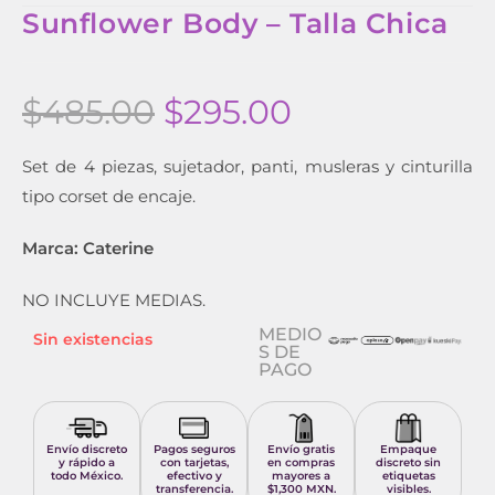
Sunflower Body – Talla Chica
$
485.00
$
295.00
Set de 4 piezas, sujetador, panti, musleras y cinturilla
tipo corset de encaje.
Marca: Caterine
NO INCLUYE MEDIAS.
MEDIO
Sin existencias
S DE
PAGO
Envío discreto
Pagos seguros
Envío gratis
Empaque
y rápido a
con tarjetas,
en compras
discreto sin
todo México.
efectivo y
mayores a
etiquetas
transferencia.
$1,300 MXN.
visibles.