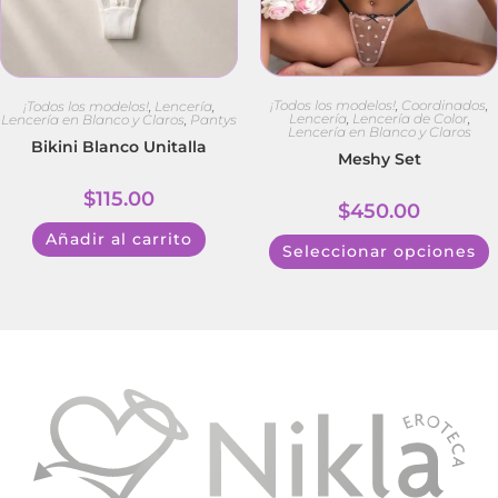
¡Todos los modelos!
,
Coordinados
,
¡Todos los modelos!
,
Lencería
,
Lencería
,
Lencería de Color
,
Lencería en Blanco y Claros
,
Pantys
Lencería en Blanco y Claros
Bikini Blanco Unitalla
Meshy Set
$
115.00
$
450.00
Añadir al carrito
Seleccionar opciones