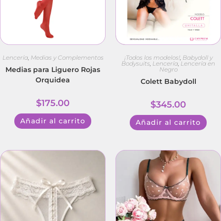
Lencería
,
Medias y Complementos
¡Todos los modelos!
,
Babydoll y
Bodysuits
,
Lencería
,
Lencería en
Medias para Liguero Rojas
Negro
Orquidea
Colett Babydoll
$
175.00
$
345.00
Añadir al carrito
Añadir al carrito