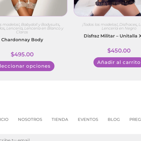
os modelos!
,
Babydoll y Bodysuits
,
¡Todos los modelos!
,
Disfraces
,
L
dos
,
Lencería
,
Lencería en Blanco y
Lencería en Negro
Claros
Disfraz Militar – Unitalla
Chardonnay Body
$
450.00
$
495.00
Añadir al carrito
leccionar opciones
ICIO
NOSOTROS
TIENDA
EVENTOS
BLOG
PREG