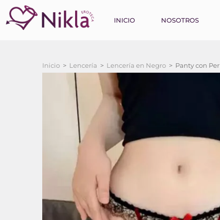
INICIO
NOSOTROS
Inicio
>
Lencería
>
Lencería en Negro
>
Panty con Per