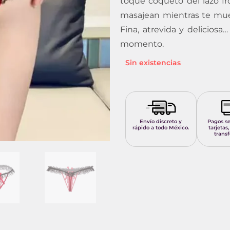
toque coqueto del lazo fro
masajean mientras te muev
Fina, atrevida y delicios
momento.
Sin existencias
Envío discreto y
Pagos s
rápido a todo México.
tarjetas,
transf