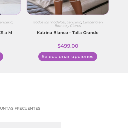
¡Todos los modelos!
,
Lencería
,
Lencería en
encería
,
Blanco y Claros
Katrina Blanco – Talla Grande
 XS a M
$
499.00
Seleccionar opciones
UNTAS FRECUENTES