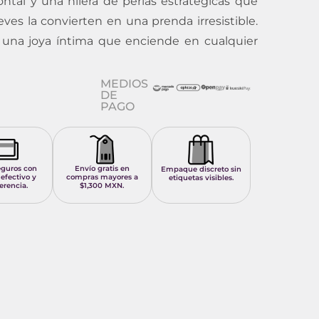
ntal y una hilera de perlas estratégicas que
es la convierten en una prenda irresistible.
a… una joya íntima que enciende en cualquier
MEDIOS
DE
PAGO
eguros con
Envío gratis en
Empaque discreto sin
 efectivo y
compras mayores a
etiquetas visibles.
erencia.
$1,300 MXN.