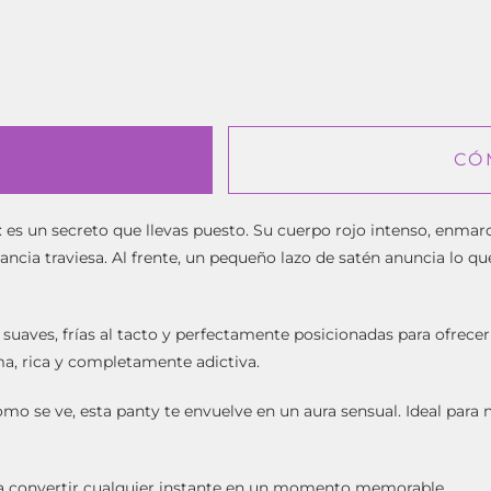
CÓ
es un secreto que llevas puesto. Su cuerpo rojo intenso, enmarc
ncia traviesa. Al frente, un pequeño lazo de satén anuncia lo que
 suaves, frías al tacto y perfectamente posicionadas para ofrec
ma, rica y completamente adictiva.
mo se ve, esta panty te envuelve en un aura sensual. Ideal para 
ara convertir cualquier instante en un momento memorable.