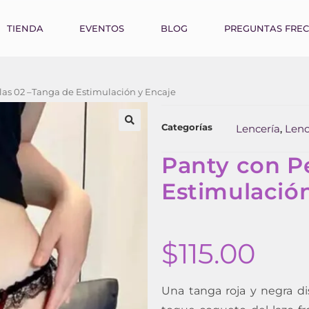
TIENDA
EVENTOS
BLOG
PREGUNTAS FRE
las 02 –Tanga de Estimulación y Encaje
Categorías
Lencería
Lenc
,
Panty con P
Estimulació
$
115.00
Una tanga roja y negra di