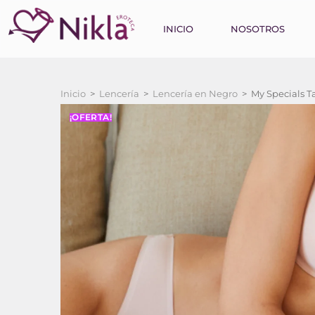
INICIO
NOSOTROS
Inicio
>
Lencería
>
Lencería en Negro
>
My Specials T
¡OFERTA!