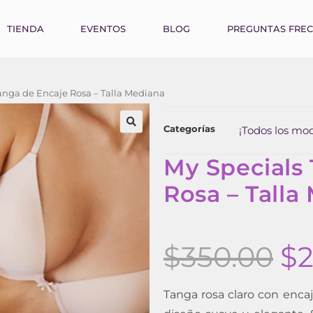
TIENDA
EVENTOS
BLOG
PREGUNTAS FRE
anga de Encaje Rosa – Talla Mediana
Categorías
¡Todos los mod
My Specials
Rosa – Talla
$
350.00
$
2
Tanga rosa claro con encaje