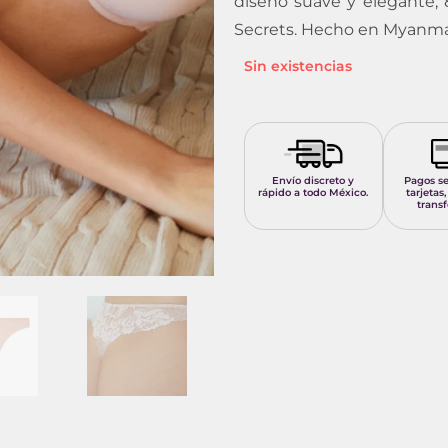
diseño suave y elegante,
Secrets. Hecho en Myanm
Sin existencias
Envío discreto y
Pagos s
rápido a todo México.
tarjetas,
transf