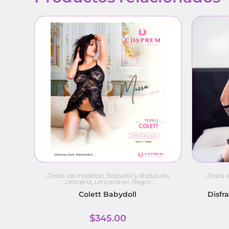
¡Todos los modelos!
,
Babydoll y Bodysuits
,
¡Todos 
Lencería
,
Lencería en Negro
Colett Babydoll
Disfra
$
345.00