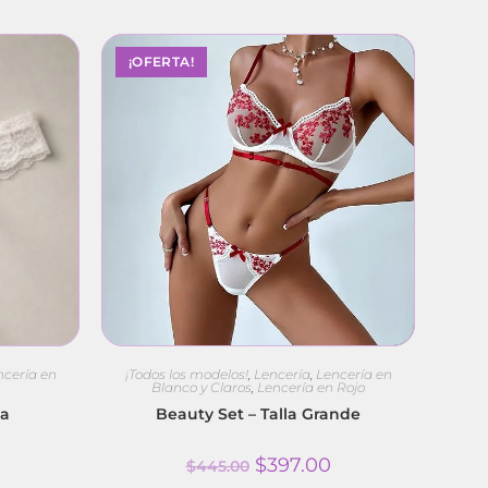
¡OFERTA!
ncería en
¡Todos los modelos!
,
Lencería
,
Lencería en
Blanco y Claros
,
Lencería en Rojo
la
Beauty Set – Talla Grande
$
397.00
$
445.00