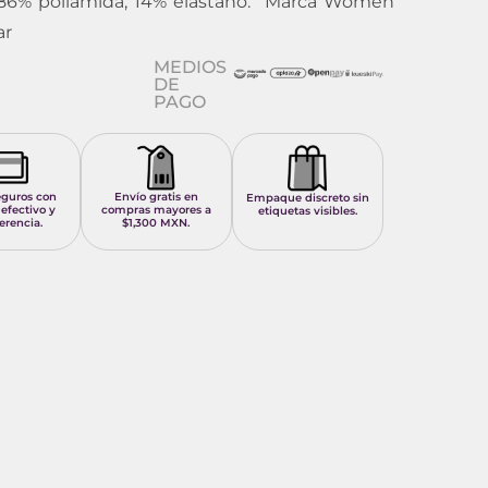
 86% poliamida, 14% elastano. Marca Women
ar
MEDIOS
DE
PAGO
eguros con
Envío gratis en
Empaque discreto sin
 efectivo y
compras mayores a
etiquetas visibles.
erencia.
$1,300 MXN.