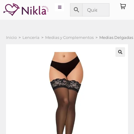
Inicio
>
Lencería
>
Medias y Complementos
>
Medias Delgadas 