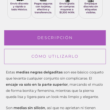
Envío discreto
Pagos seguros
Envío gratis
Empaque
y rápido a
con tarjetas,
en compras
discreto sin
todo México.
efectivo y
mayores a
etiquetas
transferencia.
$1,300 MXN.
visibles.
DESCRIPCIÓN
CÓMO UTILIZARLO
Estas
medias negras delgaditas
son ese básico coqueto
que levanta cualquier conjunto sin complicarse. El
encaje va solo en la parte superior
, marcando el muslo
de forma bonita y femenina, mientras que la pierna
queda lisa y ligera para un look más limpio y elegante.
Son
medias sin silicón
, así que no aprietan ni tienen