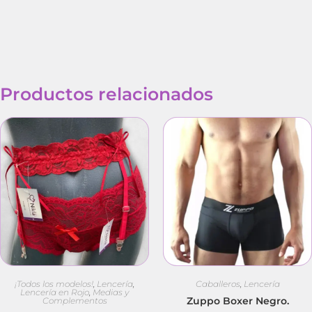
Productos relacionados
¡Todos los modelos!
,
Lencería
,
Caballeros
,
Lencería
Lencería en Rojo
,
Medias y
Zuppo Boxer Negro.
Complementos