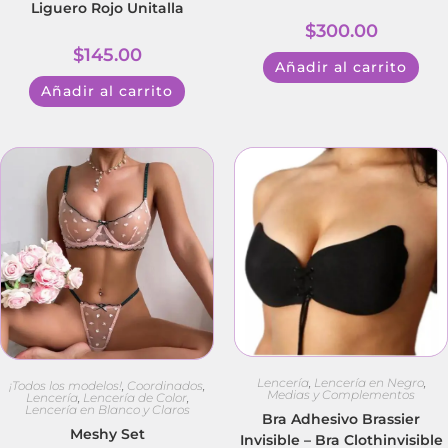
Liguero Rojo Unitalla
$
300.00
$
145.00
Añadir al carrito
Añadir al carrito
Lencería
,
Lencería en Negro
,
¡Todos los modelos!
,
Coordinados
,
Medias y Complementos
Lencería
,
Lencería de Color
,
Lencería en Blanco y Claros
Bra Adhesivo Brassier
Meshy Set
Invisible – Bra Clothinvisible