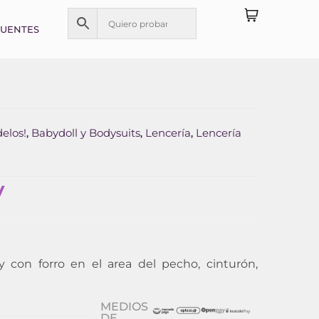
CUENTES
elos!
Babydoll y Bodysuits
Lencería
Lencería
,
,
,
y
y con forro en el area del pecho, cinturón,
MEDIOS
DE