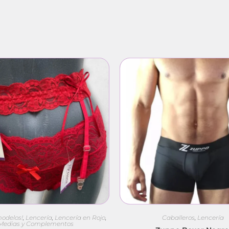
modelos!
,
Lencería
,
Lencería en Rojo
,
Caballeros
,
Lencería
Medias y Complementos