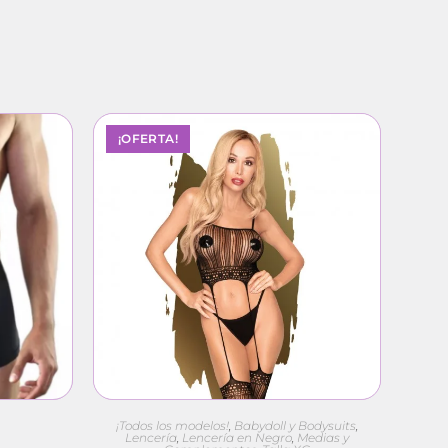
¡OFERTA!
¡Todos los modelos!
,
Babydoll y Bodysuits
,
Lencería
,
Lencería en Negro
,
Medias y