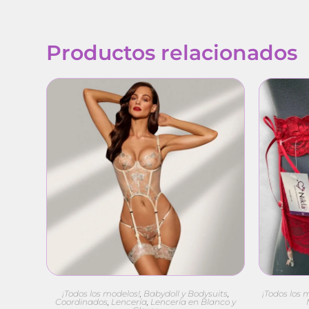
Productos relacionados
¡Todos los modelos!
,
Babydoll y Bodysuits
,
¡Todos los 
Coordinados
,
Lencería
,
Lencería en Blanco y