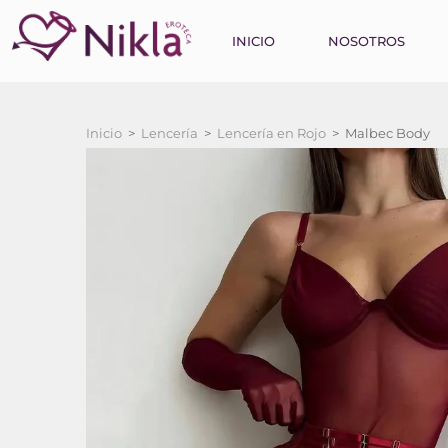
INICIO
NOSOTROS
Inicio
>
Lencería
>
Lencería en Rojo
>
Malbec Body