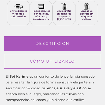
Envío discreto
Pagos seguros
Envío gratis
Empaque
y rápido a
con tarjetas,
en compras
discreto sin
todo México.
efectivo y
mayores a
etiquetas
transferencia.
$1,300 MXN.
visibles.
DESCRIPCIÓN
CÓMO UTILIZARLO
El
Set Karime
es un conjunto de lencería roja pensado
para resaltar la figura de forma sensual y elegante, sin
sacrificar comodidad. Su
encaje suave y elástico
se
adapta bien al cuerpo, marcando las curvas con
transparencias delicadas y un diseño que estiliza.