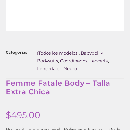
Categorías
¡Todos los modelos!
Babydoll y
,
Bodysuits
Coordinados
Lencería
,
,
,
Lencería en Negro
Femme Fatale Body – Talla
Extra Chica
$
495.00
Bodysuit de encaje y vinil. Poliester y Elastano. Modelo