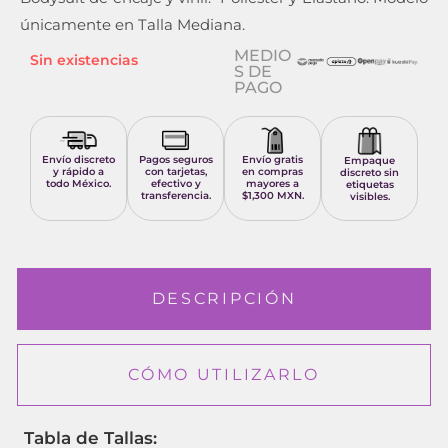
únicamente en Talla Mediana.
MEDIO
Sin existencias
S DE
PAGO
Envío discreto
Pagos seguros
Envío gratis
Empaque
y rápido a
con tarjetas,
en compras
discreto sin
todo México.
efectivo y
mayores a
etiquetas
transferencia.
$1,300 MXN.
visibles.
DESCRIPCIÓN
CÓMO UTILIZARLO
Tabla de Tallas: