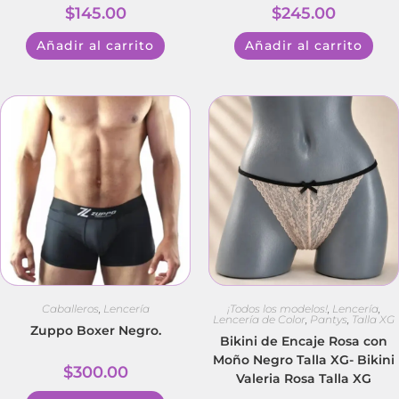
$
145.00
$
245.00
Añadir al carrito
Añadir al carrito
Caballeros
,
Lencería
¡Todos los modelos!
,
Lencería
,
Lencería de Color
,
Pantys
,
Talla XG
Zuppo Boxer Negro.
Bikini de Encaje Rosa con
Moño Negro Talla XG- Bikini
$
300.00
Valeria Rosa Talla XG