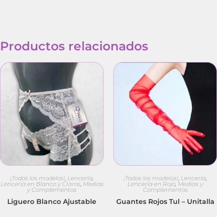
Productos relacionados
¡Todos los modelos!
,
Lencería
,
¡Todos los modelos!
,
Lencería
,
Lencería en Blanco y Claros
,
Medias
Lencería en Rojo
,
Medias y
y Complementos
Complementos
Liguero Blanco Ajustable
Guantes Rojos Tul – Unitalla