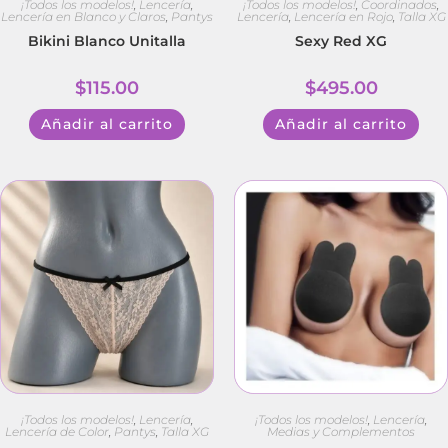
¡Todos los modelos!
,
Lencería
,
¡Todos los modelos!
,
Coordinados
,
Lencería en Blanco y Claros
,
Pantys
Lencería
,
Lencería en Rojo
,
Talla XG
Bikini Blanco Unitalla
Sexy Red XG
$
115.00
$
495.00
Añadir al carrito
Añadir al carrito
¡Todos los modelos!
,
Lencería
,
¡Todos los modelos!
,
Lencería
,
Lencería de Color
,
Pantys
,
Talla XG
Medias y Complementos