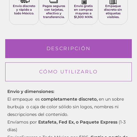
Envío discreto
Pagos seguros
Envío gratis
Empaque
y rápido a
con tarjetas,
en compras
discreto sin
todo México.
efectivo y
mayores a
etiquetas
transferencia.
$1,300 MXN.
visibles.
DESCRIPCIÓN
CÓMO UTILIZARLO
Envío y dimensiones:
El empaque es
completamente discreto,
en un sobre
burbuja o caja de color sólido sin logos, nombres ni
descripciones del contenido.
Envíamos por
Estafeta, Fed Ex, o Paquete Express
(1-3
días)