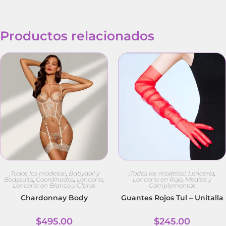
Productos relacionados
¡Todos los modelos!
,
Babydoll y
¡Todos los modelos!
,
Lencería
,
Bodysuits
,
Coordinados
,
Lencería
,
Lencería en Rojo
,
Medias y
Lencería en Blanco y Claros
Complementos
Chardonnay Body
Guantes Rojos Tul – Unitalla
$
495.00
$
245.00