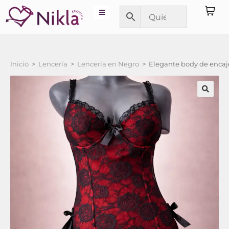
Inicio
>
Lencería
>
Lencería en Negro
>
Elegante body de encaje 