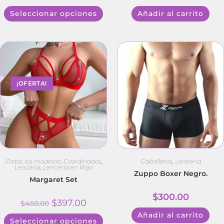
Seleccionar opciones
Añadir al carrito
¡OFERTA!
¡Todos los modelos!
,
Coordinados
,
Caballeros
,
Lencería
Lencería
,
Lencería en Rojo
Zuppo Boxer Negro.
Margaret Set
$
300.00
$
397.00
$
450.00
Añadir al carrito
Seleccionar opciones