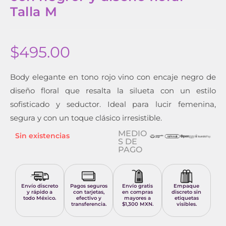
Talla M
$
495.00
Body elegante en tono rojo vino con encaje negro de
diseño floral que resalta la silueta con un estilo
sofisticado y seductor. Ideal para lucir femenina,
segura y con un toque clásico irresistible.
MEDIO
Sin existencias
S DE
PAGO
Envío discreto
Pagos seguros
Envío gratis
Empaque
y rápido a
con tarjetas,
en compras
discreto sin
todo México.
efectivo y
mayores a
etiquetas
transferencia.
$1,300 MXN.
visibles.