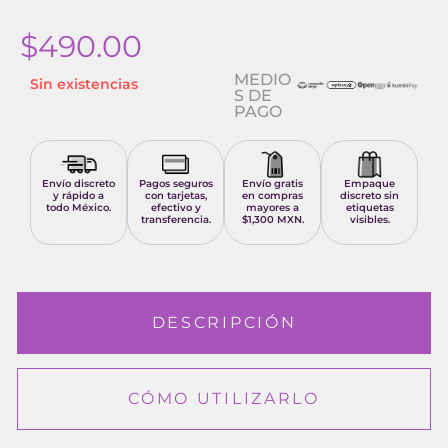
$
490.00
MEDIO
Sin existencias
S DE
PAGO
Envío discreto
Pagos seguros
Envío gratis
Empaque
y rápido a
con tarjetas,
en compras
discreto sin
todo México.
efectivo y
mayores a
etiquetas
transferencia.
$1,300 MXN.
visibles.
DESCRIPCIÓN
CÓMO UTILIZARLO