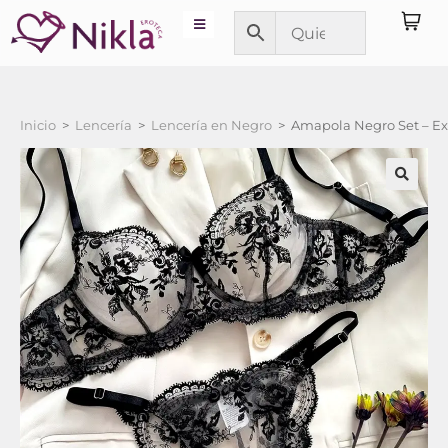
Inicio
>
Lencería
>
Lencería en Negro
>
Amapola Negro Set – Ex