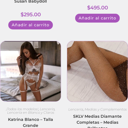
Susan Babydoll
$
495.00
$
295.00
Añadir al carrito
Añadir al carrito
¡Todos los modelos!
,
Lencería
,
Lencería
,
Medias y Complementos
Lencería en Blanco y Claros
SKLV Medias Diamante
Katrina Blanco – Talla
Completas – Medias
Grande