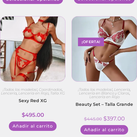
¡OFERTA!
¡Todos los modelos!
,
Coordinados
,
¡Todos los modelos!
,
Lencería
,
Lencería
,
Lencería en Rojo
,
Talla XG
Lencería en Blanco y Claros
,
Lencería en Rojo
Sexy Red XG
Beauty Set – Talla Grande
$
495.00
$
397.00
$
445.00
Añadir al carrito
Añadir al carrito