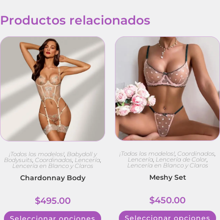
Productos relacionados
¡Todos los modelos!
,
Coordinados
,
¡Todos los modelos!
,
Babydoll y
Lencería
,
Lencería de Color
,
Bodysuits
,
Coordinados
,
Lencería
,
Lencería en Blanco y Claros
Lencería en Blanco y Claros
Meshy Set
Chardonnay Body
$
450.00
$
495.00
Seleccionar opciones
Seleccionar opciones