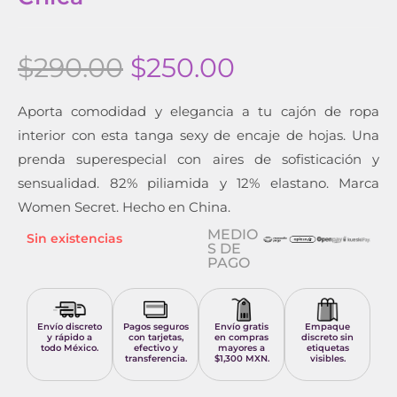
$
290.00
$
250.00
Aporta comodidad y elegancia a tu cajón de ropa
interior con esta tanga sexy de encaje de hojas. Una
prenda superespecial con aires de sofisticación y
sensualidad. 82% piliamida y 12% elastano. Marca
Women Secret. Hecho en China.
MEDIO
Sin existencias
S DE
PAGO
Envío discreto
Pagos seguros
Envío gratis
Empaque
y rápido a
con tarjetas,
en compras
discreto sin
todo México.
efectivo y
mayores a
etiquetas
transferencia.
$1,300 MXN.
visibles.