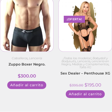
¡OFERTA!
Caballeros
,
Lencería
¡Todos los modelos!
,
Babydoll y
Bodysuits
,
Lencería
,
Lencería en
Zuppo Boxer Negro.
Negro
,
Medias y Complementos
,
Talla XG
Sex Dealer – Penthouse XG
$
300.00
$
195.00
Añadir al carrito
$
395.00
Añadir al carrito