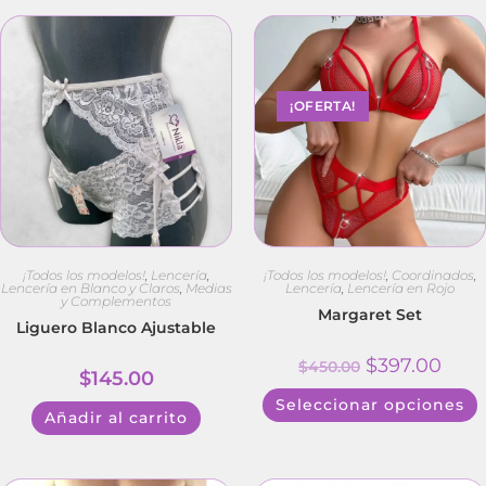
¡OFERTA!
¡Todos los modelos!
,
Lencería
,
¡Todos los modelos!
,
Coordinados
,
Lencería en Blanco y Claros
,
Medias
Lencería
,
Lencería en Rojo
y Complementos
Margaret Set
Liguero Blanco Ajustable
$
397.00
$
450.00
$
145.00
Seleccionar opciones
Añadir al carrito