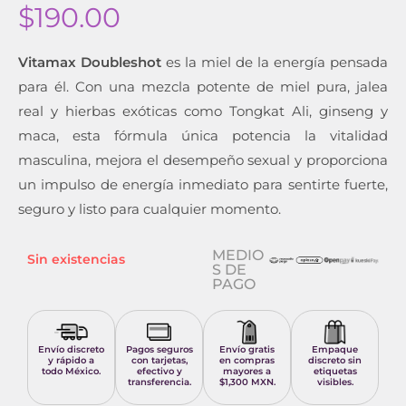
$
190.00
Vitamax Doubleshot
es la miel de la energía pensada
para él. Con una mezcla potente de miel pura, jalea
real y hierbas exóticas como Tongkat Ali, ginseng y
maca, esta fórmula única potencia la vitalidad
masculina, mejora el desempeño sexual y proporciona
un impulso de energía inmediato para sentirte fuerte,
seguro y listo para cualquier momento.
MEDIO
Sin existencias
S DE
PAGO
Envío discreto
Pagos seguros
Envío gratis
Empaque
y rápido a
con tarjetas,
en compras
discreto sin
todo México.
efectivo y
mayores a
etiquetas
transferencia.
$1,300 MXN.
visibles.