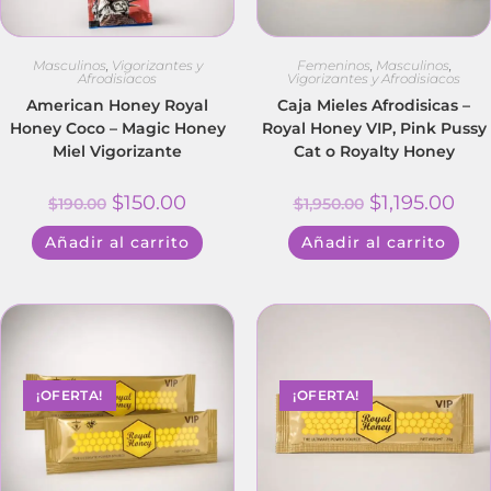
Masculinos
,
Vigorizantes y
Femeninos
,
Masculinos
,
Afrodisiacos
Vigorizantes y Afrodisiacos
American Honey Royal
Caja Mieles Afrodisicas –
Honey Coco – Magic Honey
Royal Honey VIP, Pink Pussy
Miel Vigorizante
Cat o Royalty Honey
$
150.00
$
1,195.00
$
190.00
$
1,950.00
Añadir al carrito
Añadir al carrito
¡OFERTA!
¡OFERTA!