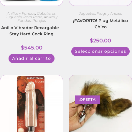
Anillos y Fundas
,
Caballeros
,
Juguetes
,
Plugs y Anales
Juguetes
,
Para Pene, Anillos y
¡FAVORITO! Plug Metálico
Fundas
,
Parejas
Chico
Anillo Vibrador Recargable –
Stay Hard Cock Ring
$
250.00
$
545.00
Seleccionar opciones
Añadir al carrito
¡OFERTA!