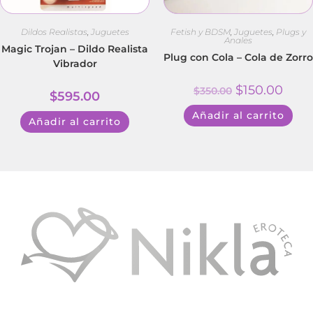
Dildos Realistas
,
Juguetes
Fetish y BDSM
,
Juguetes
,
Plugs y
Anales
Magic Trojan – Dildo Realista
Plug con Cola – Cola de Zorro
Vibrador
$
150.00
$
350.00
$
595.00
Añadir al carrito
Añadir al carrito