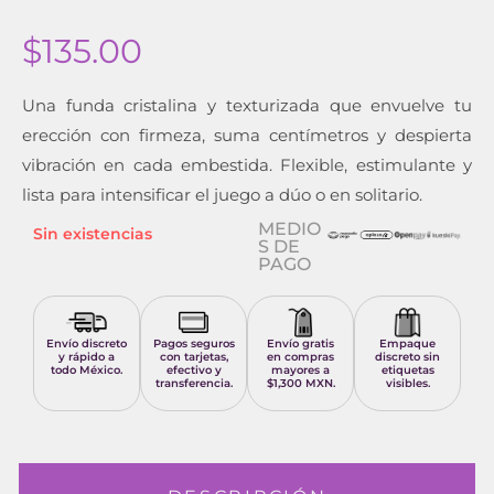
$
135.00
Una funda cristalina y texturizada que envuelve tu
erección con firmeza, suma centímetros y despierta
vibración en cada embestida. Flexible, estimulante y
lista para intensificar el juego a dúo o en solitario.
MEDIO
Sin existencias
S DE
PAGO
Envío discreto
Pagos seguros
Envío gratis
Empaque
y rápido a
con tarjetas,
en compras
discreto sin
todo México.
efectivo y
mayores a
etiquetas
transferencia.
$1,300 MXN.
visibles.