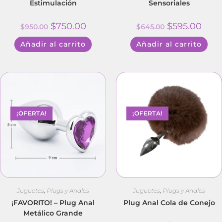
Estimulación
Sensoriales
$
750.00
$
595.00
$
950.00
$
645.00
Añadir al carrito
Añadir al carrito
¡OFERTA!
¡OFERTA!
Juguetes
,
Plugs y Anales
Juguetes
,
Plugs y Anales
¡FAVORITO! – Plug Anal
Plug Anal Cola de Conejo
Metálico Grande