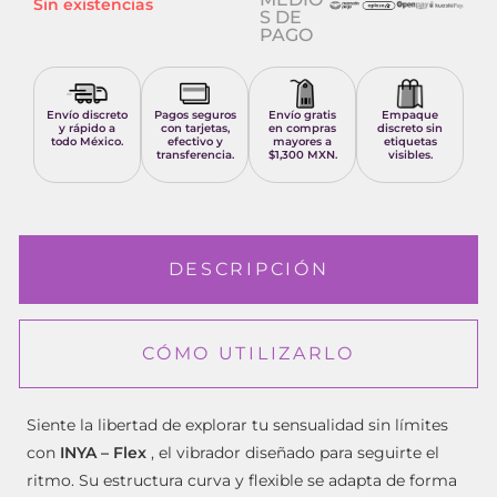
Sin existencias
S DE
PAGO
Envío discreto
Pagos seguros
Envío gratis
Empaque
y rápido a
con tarjetas,
en compras
discreto sin
todo México.
efectivo y
mayores a
etiquetas
transferencia.
$1,300 MXN.
visibles.
DESCRIPCIÓN
CÓMO UTILIZARLO
Siente la libertad de explorar tu sensualidad sin límites
con
INYA – Flex
, el vibrador diseñado para seguirte el
ritmo. Su estructura curva y flexible se adapta de forma