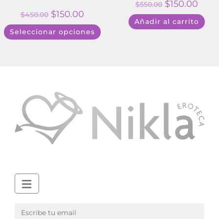
$
150.00
$
550.00
$
150.00
$
450.00
Añadir al carrito
Seleccionar opciones