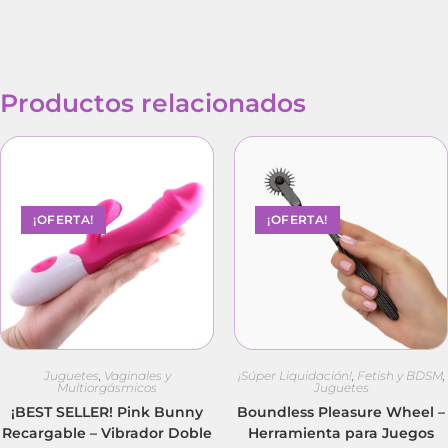
Productos relacionados
¡OFERTA!
¡OFERTA!
Juguetes
,
Vaginales y
¡Súper Liquidación!
,
Fetish y BDSM
,
Multiorgásmicos
Juguetes
¡BEST SELLER! Pink Bunny
Boundless Pleasure Wheel –
Recargable – Vibrador Doble
Herramienta para Juegos