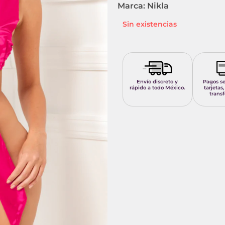
Marca: Nikla
Sin existencias
Envío discreto y
Pagos s
rápido a todo México.
tarjetas,
transf