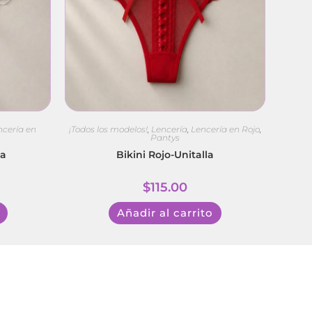
ncería en
¡Todos los modelos!
,
Lencería
,
Lencería en Rojo
,
Pantys
la
Bikini Rojo-Unitalla
$
115.00
Añadir al carrito