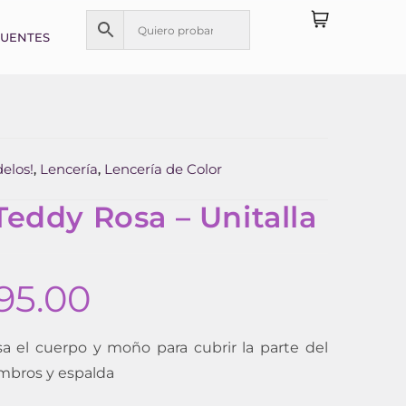
CUENTES
elos!
Lencería
Lencería de Color
,
,
eddy Rosa – Unitalla
95.00
sa el cuerpo y moño para cubrir la parte del
ombros y espalda