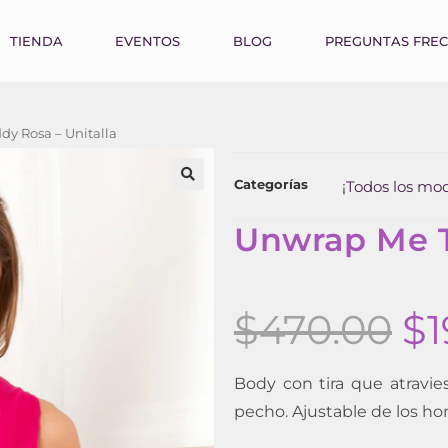
TIENDA
EVENTOS
BLOG
PREGUNTAS FRE
y Rosa – Unitalla
Categorías
¡Todos los mod
Unwrap Me T
$
470.00
$
1
Body con tira que atravie
pecho. Ajustable de los h