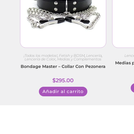
¡Todos los modelos!
,
Fetish y BDSM
,
Lencería
,
Lenc
Lencería de Color
,
Medias y Complementos
Medias p
Bondage Master – Collar Con Pezonera
$
295.00
Añadir al carrito