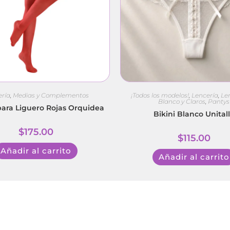
ería
,
Medias y Complementos
¡Todos los modelos!
,
Lencería
,
Le
Blanco y Claros
,
Pantys
ara Liguero Rojas Orquidea
Bikini Blanco Unital
$
175.00
$
115.00
Añadir al carrito
Añadir al carrito