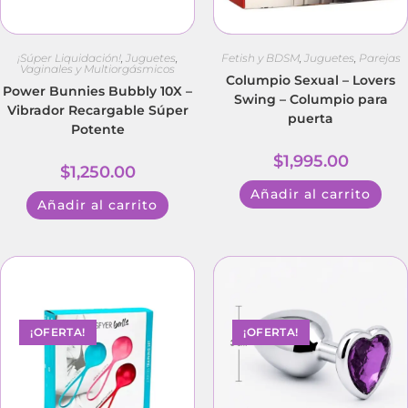
¡Súper Liquidación!
,
Juguetes
,
Fetish y BDSM
,
Juguetes
,
Parejas
Vaginales y Multiorgásmicos
Columpio Sexual – Lovers
Power Bunnies Bubbly 10X –
Swing – Columpio para
Vibrador Recargable Súper
puerta
Potente
$
1,995.00
$
1,250.00
Añadir al carrito
Añadir al carrito
¡OFERTA!
¡OFERTA!