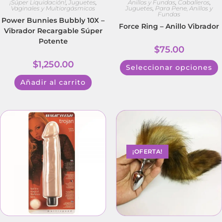
¡Súper Liquidación!
,
Juguetes
,
Anillos y Fundas
,
Caballeros
,
Vaginales y Multiorgásmicos
Juguetes
,
Para Pene, Anillos y
Fundas
Power Bunnies Bubbly 10X –
Force Ring – Anillo Vibrador
Vibrador Recargable Súper
Potente
$
75.00
$
1,250.00
Seleccionar opciones
Añadir al carrito
¡OFERTA!