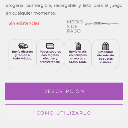
erógena. Sumergible, recargable y listo para el juego
en cualquier momento.
MEDIO
Sin existencias
S DE
PAGO
Envío discreto
Pagos seguros
Envío gratis
Empaque
y rápido a
con tarjetas,
en compras
discreto sin
todo México.
efectivo y
mayores a
etiquetas
transferencia.
$1,300 MXN.
visibles.
DESCRIPCIÓN
CÓMO UTILIZARLO