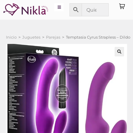
Inicio
>
Juguetes
>
Parejas
>
Temptasia Cyrus Strapless – Dildo