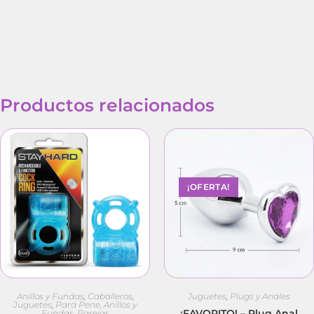
Productos relacionados
¡OFERTA!
Anillos y Fundas
,
Caballeros
,
Juguetes
,
Plugs y Anales
Juguetes
,
Para Pene, Anillos y
¡FAVORITO! – Plug Anal
Fundas
,
Parejas