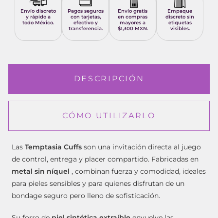
Envío discreto
Pagos seguros
Envío gratis
Empaque
y rápido a
con tarjetas,
en compras
discreto sin
todo México.
efectivo y
mayores a
etiquetas
transferencia.
$1,300 MXN.
visibles.
DESCRIPCIÓN
CÓMO UTILIZARLO
Las
Temptasia Cuffs
son una invitación directa al juego
de control, entrega y placer compartido. Fabricadas en
metal sin níquel
, combinan fuerza y ​​comodidad, ideales
para pieles sensibles y para quienes disfrutan de un
bondage seguro pero lleno de sofisticación.
Su forro de
piel sintética extraíble
envuelve las