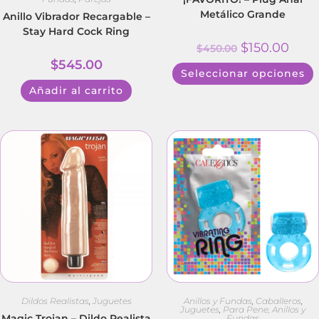
Metálico Grande
Anillo Vibrador Recargable –
Stay Hard Cock Ring
$
150.00
$
450.00
$
545.00
Seleccionar opciones
Añadir al carrito
Dildos Realistas
,
Juguetes
Anillos y Fundas
,
Caballeros
,
Juguetes
,
Para Pene, Anillos y
Magic Trojan – Dildo Realista
Fundas