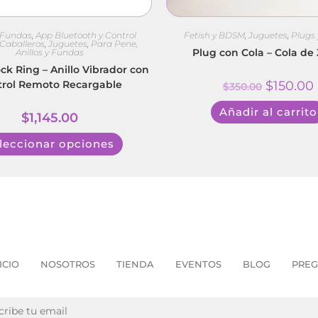
y Fundas
,
App Bluetooth y Control
Fetish y BDSM
,
Juguetes
,
Plugs 
Caballeros
,
Juguetes
,
Para Pene,
Plug con Cola – Cola de 
Anillos y Fundas
k Ring – Anillo Vibrador con
trol Remoto Recargable
$
150.00
$
350.00
Añadir al carrito
$
1,145.00
leccionar opciones
ICIO
NOSOTROS
TIENDA
EVENTOS
BLOG
PREG