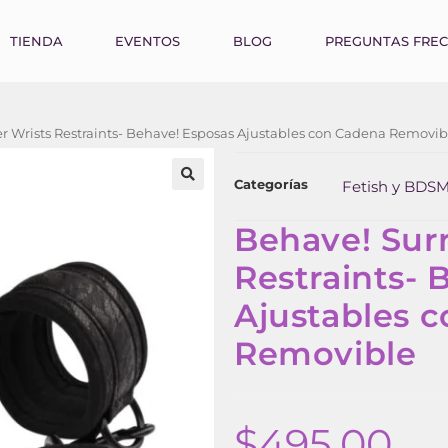
TIENDA
EVENTOS
BLOG
PREGUNTAS FRE
r Wrists Restraints- Behave! Esposas Ajustables con Cadena Removib
Categorías
Fetish y BDS
Behave! Sur
Restraints- 
Ajustables 
Removible
$
495.00