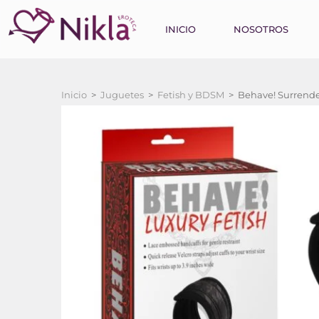
INICIO
NOSOTROS
Inicio
>
Juguetes
>
Fetish y BDSM
>
Behave! Surrende