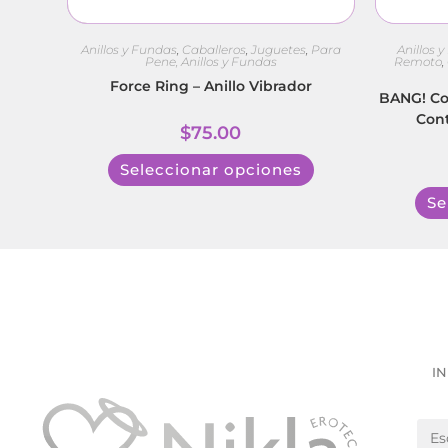
Anillos y Fundas
,
Caballeros
,
Juguetes
,
Para
Anillos 
Pene, Anillos y Fundas
Remoto
,
Force Ring – Anillo Vibrador
BANG! Coc
Con
$
75.00
Seleccionar opciones
Se
IN