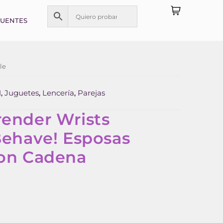
CUENTES
le
M
Juguetes
Lencería
Parejas
,
,
,
render Wrists
Behave! Esposas
con Cadena