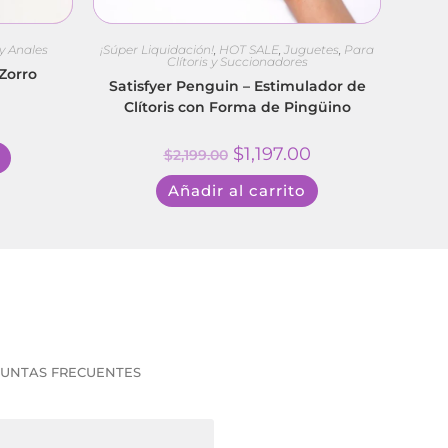
y Anales
¡Súper Liquidación!
,
HOT SALE
,
Juguetes
,
Para
Clítoris y Succionadores
Zorro
Satisfyer Penguin – Estimulador de
Clítoris con Forma de Pingüino
$
1,197.00
$
2,199.00
Añadir al carrito
UNTAS FRECUENTES