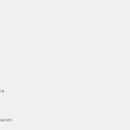
ca
iación