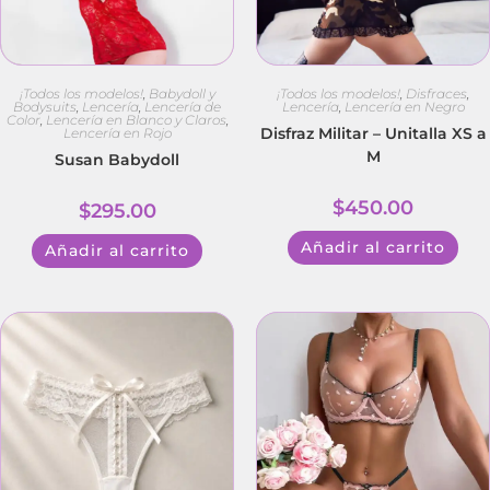
¡Todos los modelos!
,
Babydoll y
¡Todos los modelos!
,
Disfraces
,
Bodysuits
,
Lencería
,
Lencería de
Lencería
,
Lencería en Negro
Color
,
Lencería en Blanco y Claros
,
Disfraz Militar – Unitalla XS a
Lencería en Rojo
M
Susan Babydoll
$
450.00
$
295.00
Añadir al carrito
Añadir al carrito