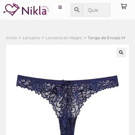
Inicio
>
Lencería
>
Lencería en Negro
>
Tanga de Encaje M