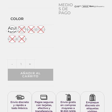
MEDIO
S DE
PAGO
COLOR
Azul
Gris
Negro
Rojo
Marino
Claro
Rosa
Tinto
-
+
AÑADIR AL
CARRITO
Envío discreto
Pagos seguros
Envío gratis
Empaque
y rápido a
con tarjetas,
en compras
discreto sin
todo México.
efectivo y
mayores a
etiquetas
transferencia.
$1,300 MXN.
visibles.