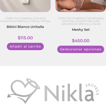
¡Todos los modelos!
,
Coordinados
,
¡Todos los modelos!
,
Lencería
,
Lencería
,
Lencería de Color
,
Lencería en Blanco y Claros
,
Pantys
Lencería en Blanco y Claros
Bikini Blanco Unitalla
Meshy Set
$
115.00
$
450.00
Añadir al carrito
Seleccionar opciones