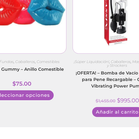
y Fundas
,
Caballeros
,
Comestibles
¡Súper Liquidación!
,
Caballeros
,
Mas
y Strockers
s Gummy – Anillo Comestible
¡OFERTA! – Bomba de Vacío
para Pene Recargable – C
$
75.00
Vibrating Power Pu
leccionar opciones
$
995.00
$
1,455.00
Añadir al carrito