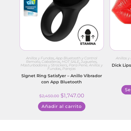
Anillos y Fundas
,
App Bluetooth y Control
Anillos 
Remoto
,
Caballeros
,
HOT SALE
,
Juguetes
,
Dick Lip
Masturbadores y Strockers
,
Para Pene, Anillos y
Fundas
,
Parejas
Signet Ring Satisfyer – Anillo Vibrador
con App Bluetooth
Se
$
1,747.00
$
2,450.00
Añadir al carrito