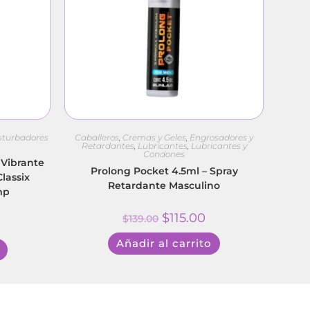
turbadores
Caballeros
,
Cremas y Geles
,
Engrosadores y
Retardantes
,
Lubricantes
,
Lubricantes y
Condones
 Vibrante
Prolong Pocket 4.5ml – Spray
lassix
Retardante Masculino
mp
$
115.00
$
139.00
Añadir al carrito