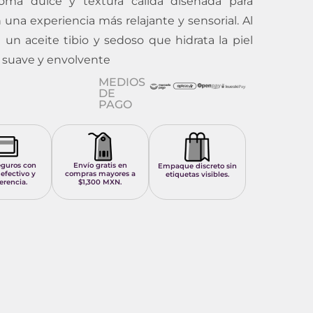
oma dulce y textura cálida diseñada para
 una experiencia más relajante y sensorial. Al
n un aceite tibio y sedoso que hidrata la piel
e suave y envolvente
MEDIOS
DE
PAGO
eguros con
Envío gratis en
Empaque discreto sin
 efectivo y
compras mayores a
etiquetas visibles.
erencia.
$1,300 MXN.