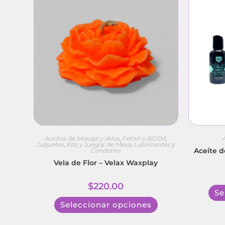
Aceites de Masaje y Velas
,
Fetish y BDSM
,
Juguetes
,
Kits y Juegos de Mesa
,
Lubricantes y
Aceite 
Condones
Vela de Flor – Velax Waxplay
$
220.00
Se
Seleccionar opciones