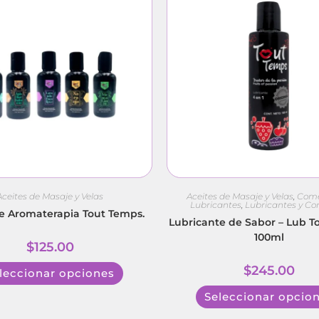
Aceites de Masaje y Velas
Aceites de Masaje y Velas
,
Come
Lubricantes
,
Lubricantes y C
de Aromaterapia Tout Temps.
Lubricante de Sabor – Lub T
100ml
$
125.00
$
245.00
leccionar opciones
Seleccionar opcio