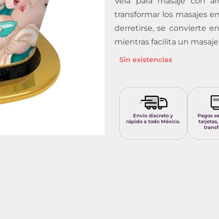
Vela para masaje con ar
transformar los masajes en
derretirse, se convierte e
mientras facilita un masaj
Sin existencias
Envío discreto y
Pagos s
rápido a todo México.
tarjetas,
transf