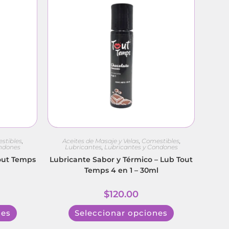
stibles
,
Aceites de Masaje y Velas
,
Comestibles
,
ondones
Lubricantes
,
Lubricantes y Condones
out Temps
Lubricante Sabor y Térmico – Lub Tout
Temps 4 en 1 – 30ml
$
120.00
nes
Seleccionar opciones