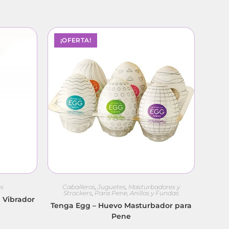
¡OFERTA!
es
Caballeros
,
Juguetes
,
Masturbadores y
Strockers
,
Para Pene, Anillos y Fundas
a Vibrador
Tenga Egg – Huevo Masturbador para
Pene