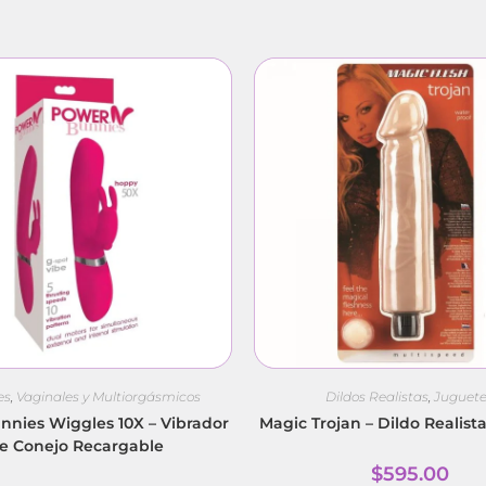
es
,
Vaginales y Multiorgásmicos
Dildos Realistas
,
Juguet
nies Wiggles 10X – Vibrador
Magic Trojan – Dildo Realist
e Conejo Recargable
$
595.00