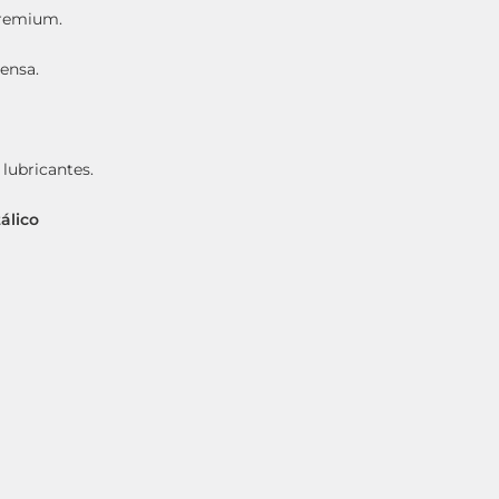
remium.
tensa.
lubricantes.
álico