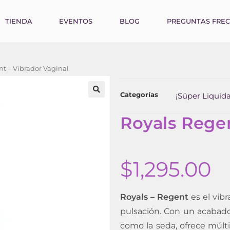
TIENDA
EVENTOS
BLOG
PREGUNTAS FRE
t – Vibrador Vaginal
Categorías
¡Súper Liquida
Royals Regen
$
1,295.00
Royals – Regent
es el vib
pulsación. Con un acabado
como la seda, ofrece múlt