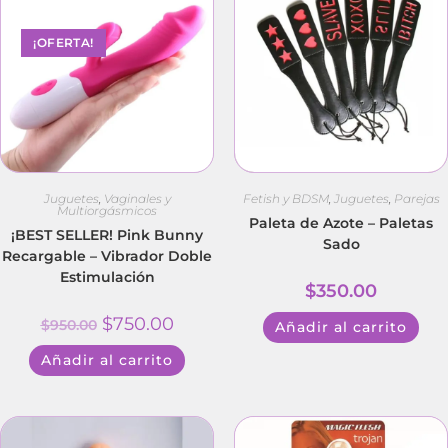
¡OFERTA!
Juguetes
,
Vaginales y
Fetish y BDSM
,
Juguetes
,
Parejas
Multiorgásmicos
Paleta de Azote – Paletas
¡BEST SELLER! Pink Bunny
Sado
Recargable – Vibrador Doble
Estimulación
$
350.00
$
750.00
$
950.00
Añadir al carrito
Añadir al carrito