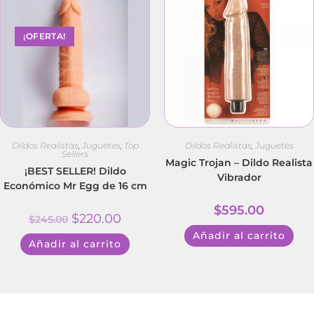
¡OFERTA!
Dildos Realistas
,
Juguetes
,
Top
Dildos Realistas
,
Juguetes
Sellers
Magic Trojan – Dildo Realista
¡BEST SELLER! Dildo
Vibrador
Económico Mr Egg de 16 cm
$
595.00
$
220.00
$
245.00
Añadir al carrito
Añadir al carrito