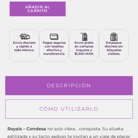
AÑADIR AL
CARRITO
Envío discreto
Pagos seguros
Envío gratis
Empaque
y rápido a
con tarjetas,
en compras
discreto sin
todo México.
efectivo y
mayores a
etiquetas
transferencia.
$1,300 MXN.
visibles.
DESCRIPCIÓN
CÓMO UTILIZARLO
Royals – Condesa
no solo vibra… conquista. Su silueta
estilizada y su tacto sedoso te invitan a un viaje de placer