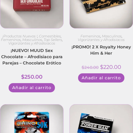
¡Productos Nuevos !
,
Comestibles
,
Femeninos
,
Masculinos
,
Femeninos
,
Masculinos
,
Top Sellers
,
Vigorizantes y Afrodisiacos
Vigorizantes y Afrodisiacos
¡PROMO! 2 X Royalty Honey
¡NUEVO! MUUD Sex
Him & Her
Chocolate – Afrodisiaco para
Parejas – Chocolate Erótico
$
220.00
$
240.00
$
250.00
Añadir al carrito
Añadir al carrito