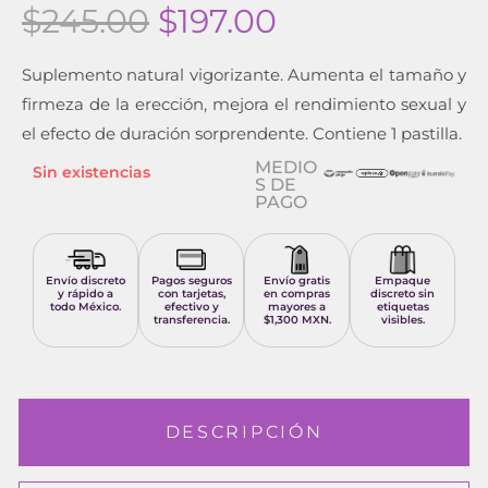
$
245.00
$
197.00
Suplemento natural vigorizante. Aumenta el tamaño y
firmeza de la erección, mejora el rendimiento sexual y
el efecto de duración sorprendente. Contiene 1 pastilla.
MEDIO
Sin existencias
S DE
PAGO
Envío discreto
Pagos seguros
Envío gratis
Empaque
y rápido a
con tarjetas,
en compras
discreto sin
todo México.
efectivo y
mayores a
etiquetas
transferencia.
$1,300 MXN.
visibles.
DESCRIPCIÓN