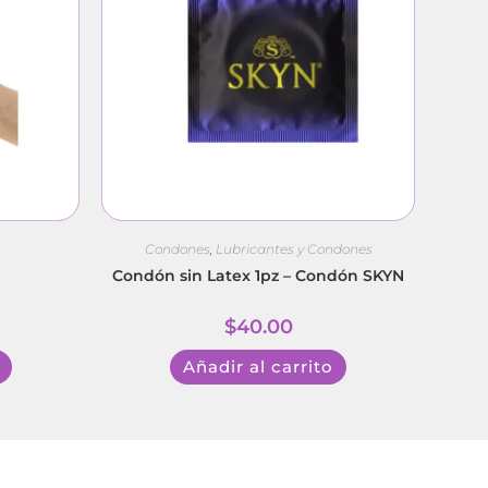
Condones
,
Lubricantes y Condones
Condón sin Latex 1pz – Condón SKYN
$
40.00
Añadir al carrito