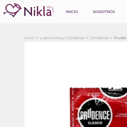
INICIO
NOSOTROS
Inicio
>
Lubricantes y Condones
>
Condones
>
Prudenc