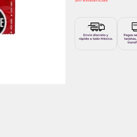
Sin existencias
Envío discreto y
Pagos s
rápido a todo México.
tarjetas,
transf