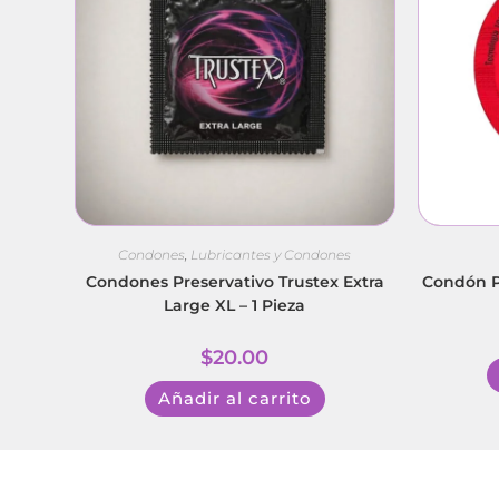
Condones
,
Lubricantes y Condones
Condones Preservativo Trustex Extra
Condón Pl
Large XL – 1 Pieza
$
20.00
Añadir al carrito