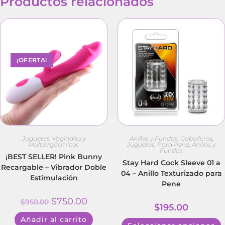
Productos relacionados
¡OFERTA!
Juguetes
,
Vaginales y
Anillos y Fundas
,
Caballeros
,
Multiorgásmicos
Juguetes
,
Para Pene, Anillos y
Fundas
¡BEST SELLER! Pink Bunny
Stay Hard Cock Sleeve 01 a
Recargable – Vibrador Doble
04 – Anillo Texturizado para
Estimulación
Pene
$
750.00
$
950.00
$
195.00
Añadir al carrito