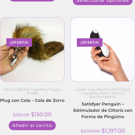
Seleccionar opciones
¡OFERTA!
¡OFERTA!
Fetish y BDSM
,
Juguetes
,
Plugs y
¡Súper Liquidación!
,
HOT SALE
,
Anales
Juguetes
,
Para Clítoris y
Succionadores
Plug con Cola – Cola de Zorro
Satisfyer Penguin –
Estimulador de Clítoris con
$
150.00
$
350.00
Forma de Pingüino
Añadir al carrito
$
1,197.00
$
2,199.00