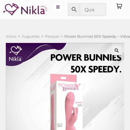
Inicio
>
Juguetes
>
Parejas
>
Power Bunnies 50X Speedy – Vibr