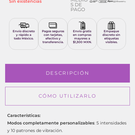
Sin existencias
S DE
PAGO
Envío discreto
Pagos seguros
Envío gratis
Empaque
y rápido a
con tarjetas,
en compras
discreto sin
todo México.
efectivo y
mayores a
etiquetas
transferencia.
$1,300 MXN.
visibles.
DESCRIPCIÓN
CÓMO UTILIZARLO
Características:
Modos completamente personalizables
: 5 intensidades
y 10 patrones de vibración.