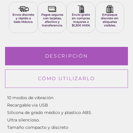
Envío discreto
Pagos seguros
Envío gratis
Empaque
y rápido a
con tarjetas,
en compras
discreto sin
todo México.
efectivo y
mayores a
etiquetas
transferencia.
$1,300 MXN.
visibles.
DESCRIPCIÓN
CÓMO UTILIZARLO
10 modos de vibración
Recargable vía USB
Silicona de grado médico y plastico ABS
Ultra silencioso.
Tamaño compacto y discreto