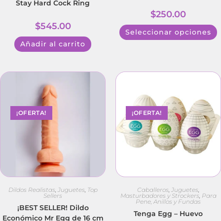
Stay Hard Cock Ring
$
250.00
$
545.00
Seleccionar opciones
Añadir al carrito
¡OFERTA!
¡OFERTA!
Dildos Realistas
,
Juguetes
,
Top
Caballeros
,
Juguetes
,
Sellers
Masturbadores y Strockers
,
Para
Pene, Anillos y Fundas
¡BEST SELLER! Dildo
Tenga Egg – Huevo
Económico Mr Egg de 16 cm