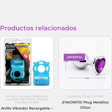
Productos relacionados
¡OFERTA!
Anillos y Fundas
,
Caballeros
,
Juguetes
,
Plugs y Anales
Juguetes
,
Para Pene, Anillos y
¡FAVORITO! Plug Metálico
Fundas
,
Parejas
Chico
Anillo Vibrador Recargable –