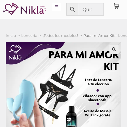
Inicio
>
Lencería
>
¡Todos los modelos!
>
Para mi Amor Kit – Lenc