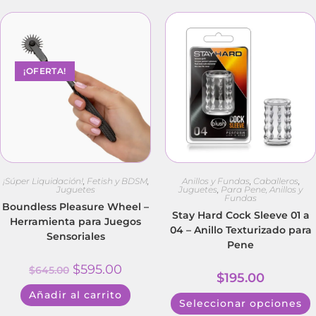
¡OFERTA!
¡Súper Liquidación!
,
Fetish y BDSM
,
Anillos y Fundas
,
Caballeros
,
Juguetes
Juguetes
,
Para Pene, Anillos y
Fundas
Boundless Pleasure Wheel –
Stay Hard Cock Sleeve 01 a
Herramienta para Juegos
04 – Anillo Texturizado para
Sensoriales
Pene
$
595.00
$
645.00
$
195.00
Añadir al carrito
Seleccionar opciones