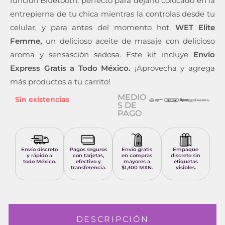
función Bluetooth, perfecto para dejarlo colocado en la
entrepierna de tu chica mientras la controlas desde tu
celular, y para antes del momento hot,
WET Elite
Femme,
un delicioso aceite de masaje con delicioso
aroma y sensasción sedosa. Este kit incluye
Envío
Express Gratis
a Todo México.
¡Aprovecha y agrega
más productos a tu carrito!
MEDIO
Sin existencias
S DE
PAGO
Envío discreto
Pagos seguros
Envío gratis
Empaque
y rápido a
con tarjetas,
en compras
discreto sin
todo México.
efectivo y
mayores a
etiquetas
transferencia.
$1,300 MXN.
visibles.
DESCRIPCIÓN