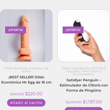
¡OFERTA!
¡OFERTA!
Dildos Realistas
,
Juguetes
,
Top
¡Súper Liquidación!
,
HOT SALE
,
Sellers
Juguetes
,
Para Clítoris y
Succionadores
¡BEST SELLER! Dildo
Satisfyer Penguin –
Económico Mr Egg de 16 cm
Estimulador de Clítoris con
Forma de Pingüino
$
220.00
$
245.00
$
1,197.00
$
2,199.00
Añadir al carrito