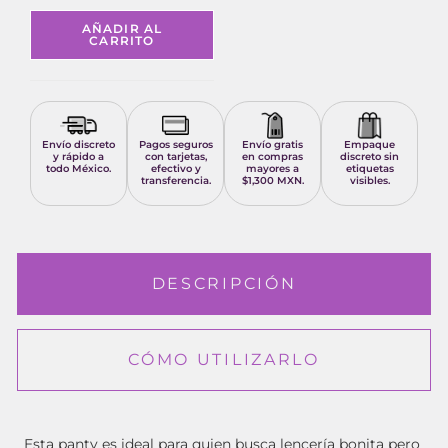
AÑADIR AL
CARRITO
Envío discreto
Pagos seguros
Envío gratis
Empaque
y rápido a
con tarjetas,
en compras
discreto sin
todo México.
efectivo y
mayores a
etiquetas
transferencia.
$1,300 MXN.
visibles.
DESCRIPCIÓN
CÓMO UTILIZARLO
Esta panty es ideal para quien busca lencería bonita pero