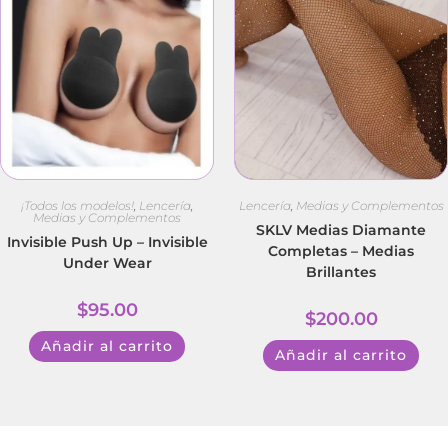
¡Todos los modelos!
,
Lencería
,
Lencería
,
Medias y Complementos
Medias y Complementos
SKLV Medias Diamante
Invisible Push Up – Invisible
Completas – Medias
Under Wear
Brillantes
$
95.00
$
200.00
Añadir al carrito
Añadir al carrito