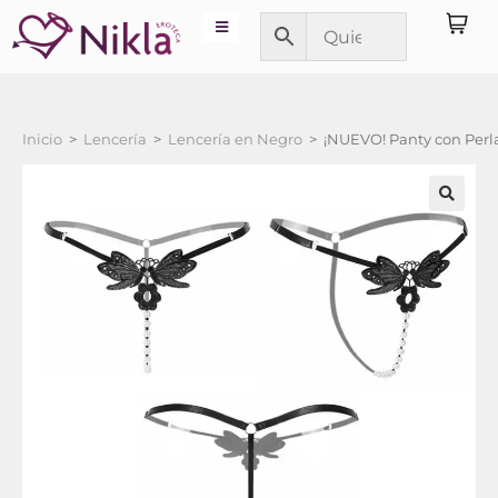
Inicio
>
Lencería
>
Lencería en Negro
>
¡NUEVO! Panty con Perla