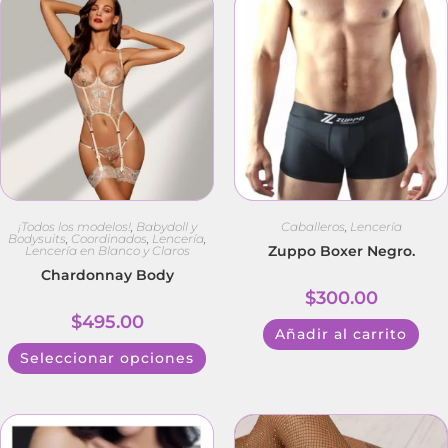
¡Todos los modelos!
,
Babydoll y
Caballeros
,
Lencería
Bodysuits
,
Coordinados
,
Lencería
,
Zuppo Boxer Negro.
Lencería en Blanco y Claros
Chardonnay Body
$
300.00
$
495.00
Añadir al carrito
Seleccionar opciones