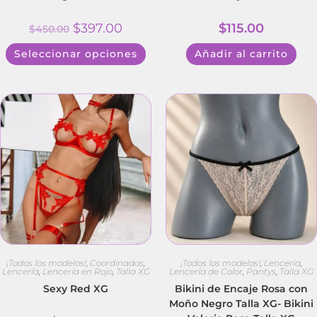
$
397.00
$
115.00
$
450.00
Seleccionar opciones
Añadir al carrito
¡Todos los modelos!
,
Coordinados
,
¡Todos los modelos!
,
Lencería
,
Lencería
,
Lencería en Rojo
,
Talla XG
Lencería de Color
,
Pantys
,
Talla XG
Sexy Red XG
Bikini de Encaje Rosa con
Moño Negro Talla XG- Bikini