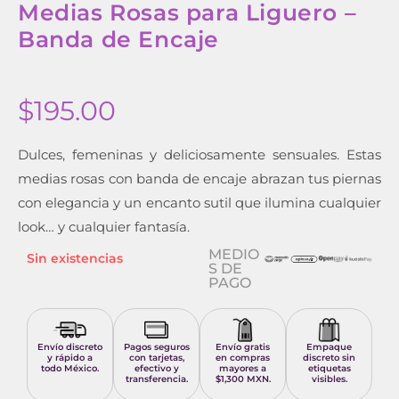
Medias Rosas para Liguero –
Banda de Encaje
$
195.00
Dulces, femeninas y deliciosamente sensuales. Estas
medias rosas con banda de encaje abrazan tus piernas
con elegancia y un encanto sutil que ilumina cualquier
look… y cualquier fantasía.
MEDIO
Sin existencias
S DE
PAGO
Envío discreto
Pagos seguros
Envío gratis
Empaque
y rápido a
con tarjetas,
en compras
discreto sin
todo México.
efectivo y
mayores a
etiquetas
transferencia.
$1,300 MXN.
visibles.