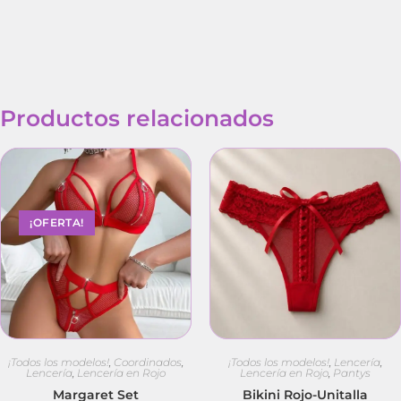
Productos relacionados
¡OFERTA!
¡Todos los modelos!
,
Coordinados
,
¡Todos los modelos!
,
Lencería
,
Lencería
,
Lencería en Rojo
Lencería en Rojo
,
Pantys
Margaret Set
Bikini Rojo-Unitalla