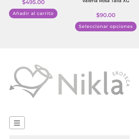
Valeria Rosa Talla XG
$
495.00
Añadir al carrito
$
90.00
Seleccionar opciones