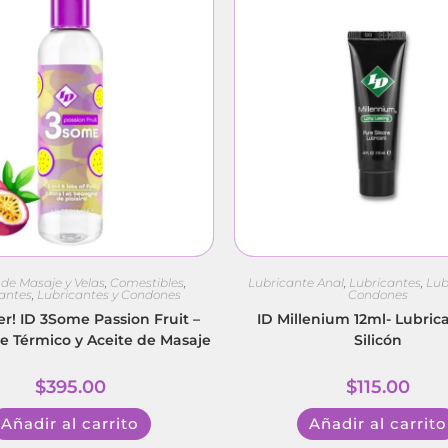
 de Masaje y Velas
,
Comestibles
,
Lubricante Anal
,
Lubricantes
,
Lub
antes
,
Lubricantes y Condones
Condones
er! ID 3Some Passion Fruit –
ID Millenium 12ml- Lubric
e Térmico y Aceite de Masaje
Silicón
$
395.00
$
115.00
Añadir al carrito
Añadir al carrito