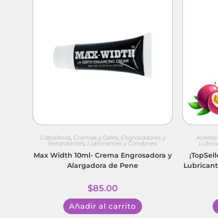
Caballeros
,
Cremas y Geles
,
Engrosadores y
Aceites
Retardantes
,
Lubricantes y Condones
Lubric
Max Width 10ml- Crema Engrosadora y
¡TopSell
Alargadora de Pene
Lubricant
$
85.00
Añadir al carrito