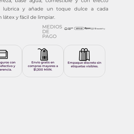
reza, base agua, comestible y con efecto
, lubrica y añade un toque dulce a cada
átex y fácil de limpiar.
MEDIOS
DE
PAGO
eguros con
Envío gratis en
Empaque discreto sin
 efectivo y
compras mayores a
etiquetas visibles.
erencia.
$1,300 MXN.