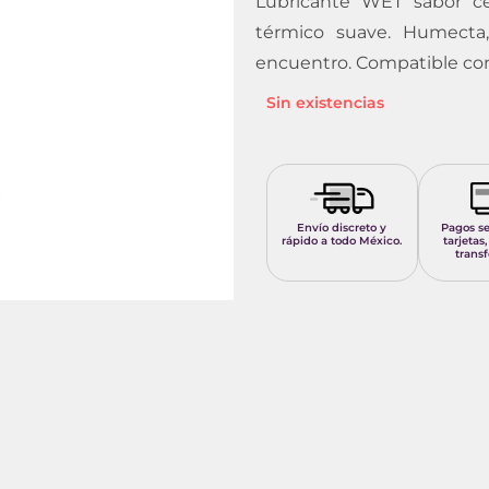
Lubricante WET sabor ce
térmico suave. Humecta
encuentro. Compatible con l
Sin existencias
Envío discreto y
Pagos s
rápido a todo México.
tarjetas,
transf